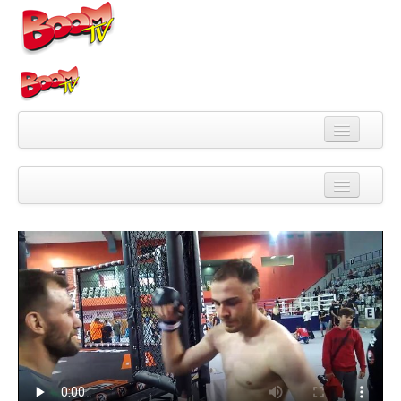
Videa
Kategorie
Pořady
Skupiny
Playlisty
Kanály