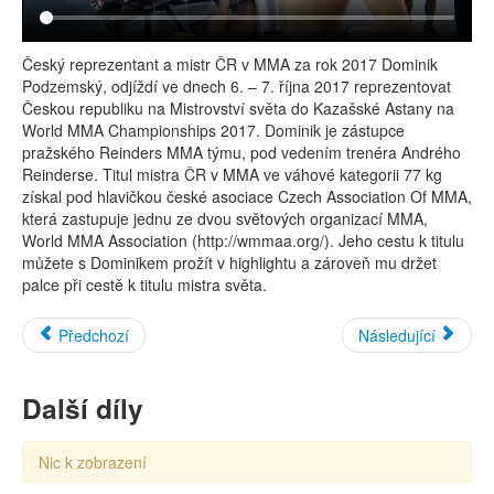
Můj profil
Český reprezentant a mistr ČR v MMA za rok 2017 Dominik
Nahrát video
Podzemský, odjíždí ve dnech 6. – 7. října 2017 reprezentovat
Českou republiku na Mistrovství světa do Kazašské Astany na
Aktuality
World MMA Championships 2017. Dominik je zástupce
pražského Reinders MMA týmu, pod vedením trenéra Andrého
Reinderse. Titul mistra ČR v MMA ve váhové kategorii 77 kg
získal pod hlavičkou české asociace Czech Association Of MMA,
která zastupuje jednu ze dvou světových organizací MMA,
World MMA Association (http://wmmaa.org/). Jeho cestu k titulu
můžete s Dominikem prožít v highlightu a zároveň mu držet
palce při cestě k titulu mistra světa.
Předchozí
Následující
Další díly
Nic k zobrazení