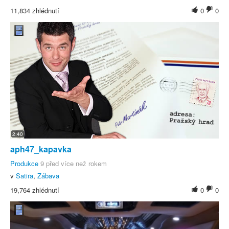
11,834 zhlédnutí
0
0
2:40
aph47_kapavka
Produkce
9 před více než rokem
v
Satira
,
Zábava
19,764 zhlédnutí
0
0