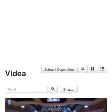
Kanály
Můj profil
Nahrát video
Aktuality
Zobrazit Doporučené
Videa
Hledat
Smazat