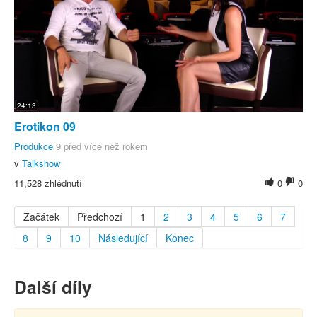
24:13
Erotikon 09
Produkce
9 před více než rokem
v
Talkshow
11,528 zhlédnutí
0
0
Začátek
Předchozí
1
2
3
4
5
6
7
8
9
10
Následující
Konec
Další díly