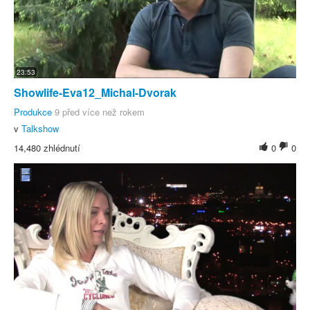
23:53
Showlife-Eva12_Michal-Dvorak
Produkce
9 před více než rokem
v
Talkshow
14,480 zhlédnutí
0
0