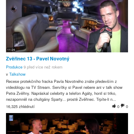
11:26
Zvěřinec 13 - Pavel Novotný
Produkce
9 před více než rokem
v
Talkshow
Recese protekčního fracka Pavla Novotného znáte především z
videoblogu na TV Stream. Servítky si Pavel nebere ani v talk show
Petra Zvěřiny. Napráskal celebrity a telefon Agáty, honil si triko,
nezapomněl na chuligány Sparty... prostě Zvěřinec. Trpíte-li n...
16,325 zhlédnutí
0
0