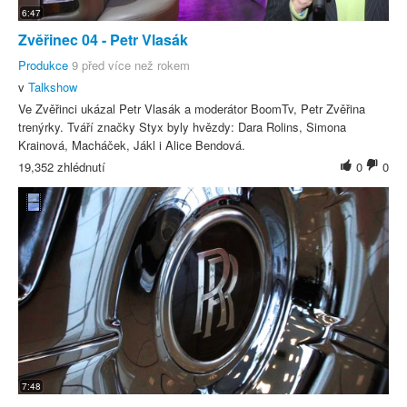
6:47
Zvěřinec 04 - Petr Vlasák
Produkce
9 před více než rokem
v
Talkshow
Ve Zvěřinci ukázal Petr Vlasák a moderátor BoomTv, Petr Zvěřina
trenýrky. Tváří značky Styx byly hvězdy: Dara Rolins, Simona
Krainová, Macháček, Jákl i Alice Bendová.
19,352 zhlédnutí
0
0
7:48