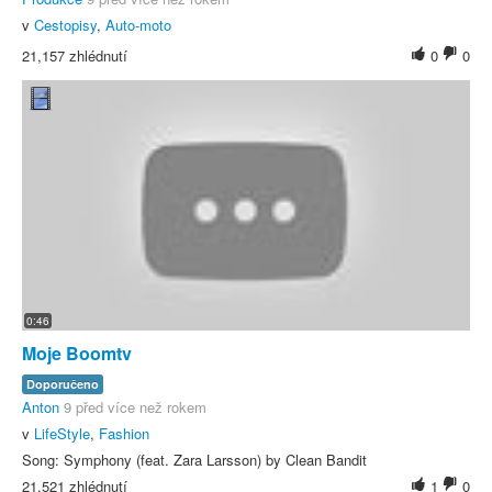
v
Cestopisy
,
Auto-moto
21,157 zhlédnutí
0
0
0:46
Moje Boomtv
Doporučeno
Anton
9 před více než rokem
v
LifeStyle
,
Fashion
Song: Symphony (feat. Zara Larsson) by Clean Bandit
21,521 zhlédnutí
1
0