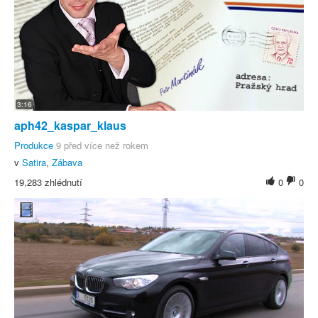
3:16
aph42_kaspar_klaus
Produkce
9 před více než rokem
v
Satira
,
Zábava
19,283 zhlédnutí
0
0