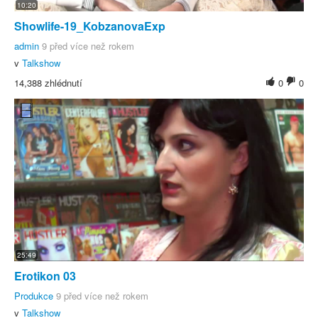
10:20
Showlife-19_KobzanovaExp
admin
9 před více než rokem
v
Talkshow
14,388 zhlédnutí
0
0
25:49
Erotikon 03
Produkce
9 před více než rokem
v
Talkshow