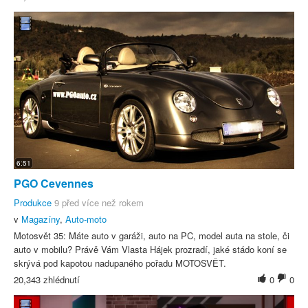
6:51
PGO Cevennes
Produkce
9 před více než rokem
v
Magazíny
,
Auto-moto
Motosvět 35: Máte auto v garáži, auto na PC, model auta na stole, či
auto v mobilu? Právě Vám Vlasta Hájek prozradí, jaké stádo koní se
skrývá pod kapotou nadupaného pořadu MOTOSVĚT.
20,343 zhlédnutí
0
0