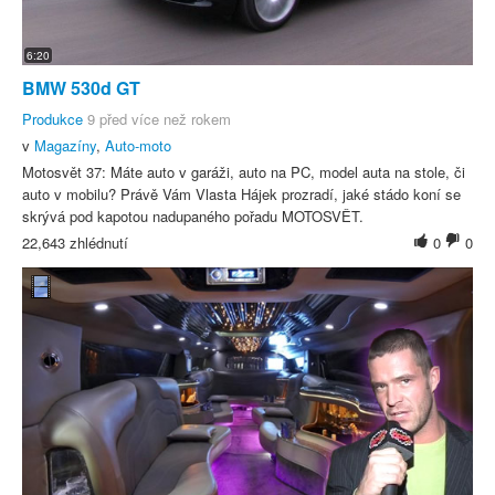
6:20
BMW 530d GT
Produkce
9 před více než rokem
v
Magazíny
,
Auto-moto
Motosvět 37: Máte auto v garáži, auto na PC, model auta na stole, či
auto v mobilu? Právě Vám Vlasta Hájek prozradí, jaké stádo koní se
skrývá pod kapotou nadupaného pořadu MOTOSVĚT.
22,643 zhlédnutí
0
0