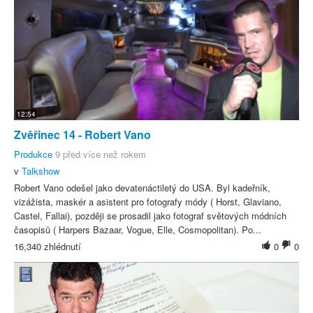
12:54
Zvěřinec 14 - Robert Vano
Produkce
9 před více než rokem
v
Talkshow
Robert Vano odešel jako devatenáctiletý do USA. Byl kadeřník,
vizážista, maskér a asistent pro fotografy módy ( Horst, Glaviano,
Castel, Fallai), později se prosadil jako fotograf světových módních
časopisů ( Harpers Bazaar, Vogue, Elle, Cosmopolitan). Po...
16,340 zhlédnutí
0
0