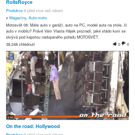
RollsRoyce
Produkce
9 před více než rokem
v
Magazíny
,
Auto-moto
Motosvět 06: Máte auto v garáži, auto na PC, model auta na stole, či
auto v mobilu? Právě Vám Vlasta Hájek prozradí, jaké stádo koní se
skrývá pod kapotou nadupaného pořadu MOTOSVĚT.
38,248 zhlédnutí
0
0
3:40
On the road: Hollywood
Produkce
9 před více než rokem