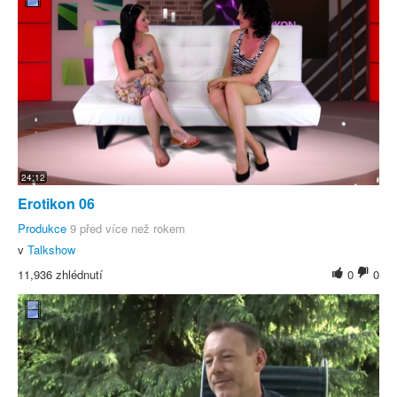
24:12
Erotikon 06
Produkce
9 před více než rokem
v
Talkshow
11,936 zhlédnutí
0
0