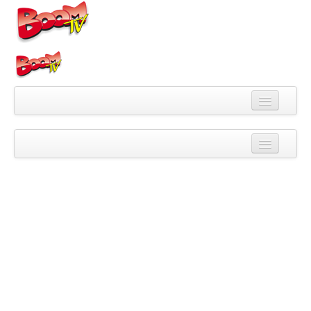
Videa
Kategorie
Pořady
Skupiny
Playlisty
Kanály