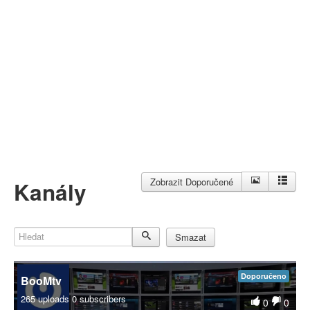
Můj profil
Nahrát video
Aktuality
Zobrazit Doporučené
Kanály
Hledat
Smazat
Doporučeno
BooMtv
265 uploads
0 subscribers
0
0