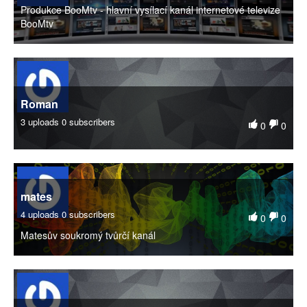
Produkce BooMtv - hlavní vysílací kanál internetové televize
BooMtv
Roman
3 uploads
0 subscribers
0
0
mates
4 uploads
0 subscribers
0
0
Matesův soukromý tvůrčí kanál