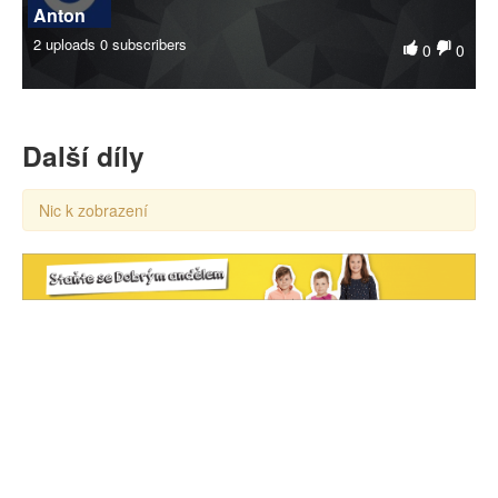
Anton
2 uploads
0 subscribers
0
0
Další díly
Nic k zobrazení