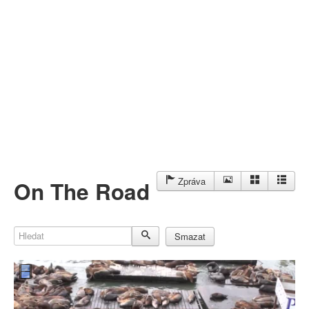
Můj profil
Nahrát video
Aktuality
Zpráva
On The Road
Hledat
Smazat