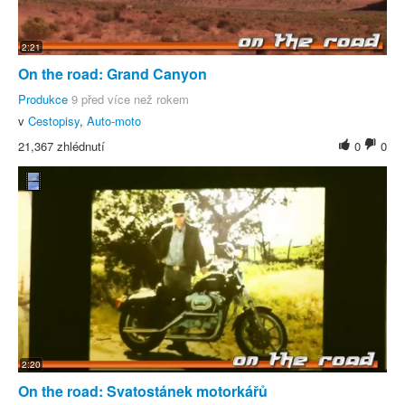
2:21
On the road: Grand Canyon
Produkce
9 před více než rokem
v
Cestopisy
,
Auto-moto
21,367 zhlédnutí
0
0
2:20
On the road: Svatostánek motorkářů