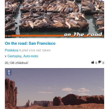
2:20
On the road: San Francisco
Produkce
9 před více než rokem
v
Cestopisy
,
Auto-moto
20,136 zhlédnutí
0
0