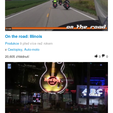
3:44
On the road: Illinois
Produkce
9 před více než rokem
v
Cestopisy
,
Auto-moto
20,605 zhlédnutí
0
0