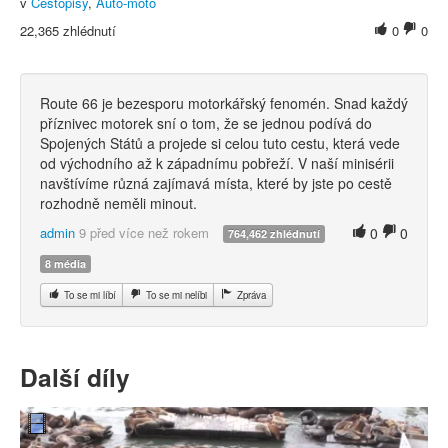
v
Cestopisy
,
Auto-moto
22,365 zhlédnutí
0
0
Route 66 je bezesporu motorkářský fenomén. Snad každý
příznivec motorek sní o tom, že se jednou podívá do
Spojených Států a projede si celou tuto cestu, která vede
od východního až k západnímu pobřeží. V naší minisérii
navštívíme různá zajímavá místa, které by jste po cestě
rozhodně neměli minout.
admin
9 před více než rokem
0
0
764,462 zhlédnutí
8 média
To se mi líbí
To se mi nelíbi
Zpráva
Další díly