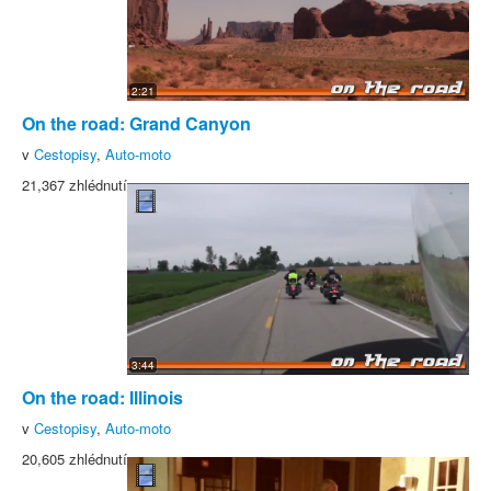
2:21
On the road: Grand Canyon
v
Cestopisy
,
Auto-moto
21,367 zhlédnutí
3:44
On the road: Illinois
v
Cestopisy
,
Auto-moto
20,605 zhlédnutí