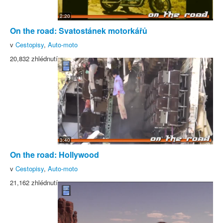
2:20
On the road: Svatostánek motorkářů
v
Cestopisy
,
Auto-moto
20,832 zhlédnutí
3:40
On the road: Hollywood
v
Cestopisy
,
Auto-moto
21,162 zhlédnutí