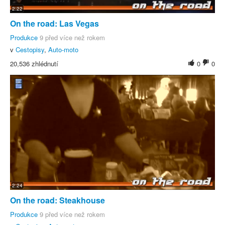
2:22
On the road: Las Vegas
Produkce
9 před více než rokem
v
Cestopisy
,
Auto-moto
20,536 zhlédnutí
0
0
2:24
On the road: Steakhouse
Produkce
9 před více než rokem