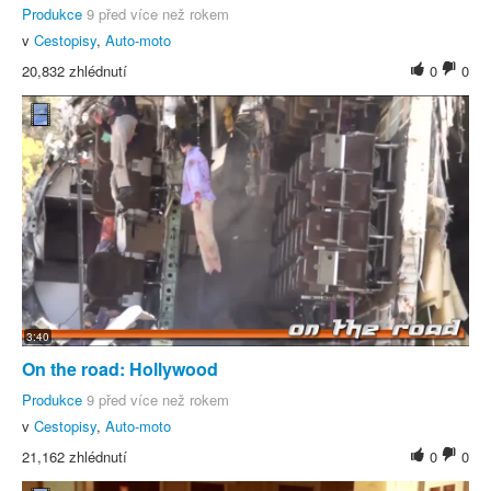
Produkce
9 před více než rokem
v
Cestopisy
,
Auto-moto
20,832 zhlédnutí
0
0
3:40
On the road: Hollywood
Produkce
9 před více než rokem
v
Cestopisy
,
Auto-moto
21,162 zhlédnutí
0
0