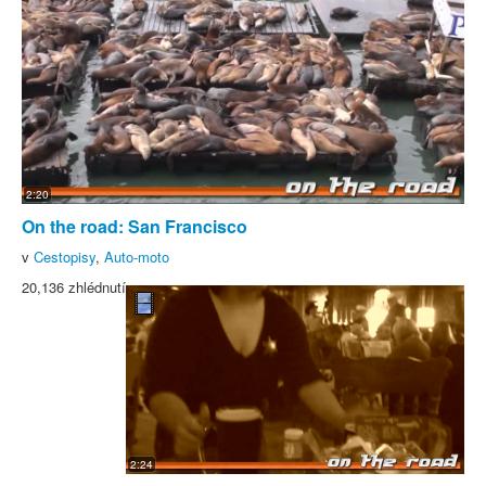
2:20
On the road: San Francisco
v
Cestopisy
,
Auto-moto
20,136 zhlédnutí
2:24