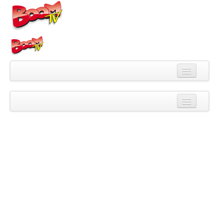
Videa
Kategorie
Pořady
Skupiny
Playlisty
Kanály