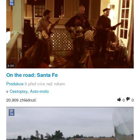
3:00
On the road: Santa Fe
Produkce
9 před více než rokem
v
Cestopisy
,
Auto-moto
20,909 zhlédnutí
0
0