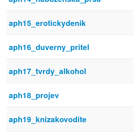
aph15_erotickydenik
aph16_duverny_pritel
aph17_tvrdy_alkohol
aph18_projev
aph19_knizakovodite