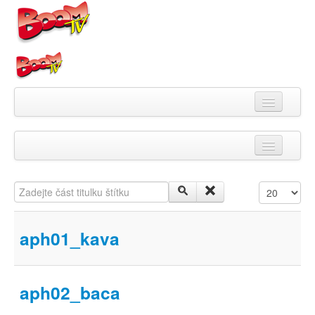
Videa
Zadejte část titulku štítku
Počet zobra
Kategorie
Pořady
aph01_kava
Skupiny
Playlisty
aph02_baca
Kanály