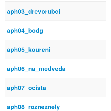
Můj profil
aph03_drevorubci
Nahrát video
Aktuality
aph04_bodg
aph05_koureni
aph06_na_medveda
aph07_ocista
aph08_rozneznely