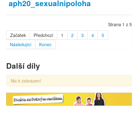
aph20_sexualnipoloha
Strana 1 z 5
Začátek
Předchozí
1
2
3
4
5
Následující
Konec
Další díly
Nic k zobrazení