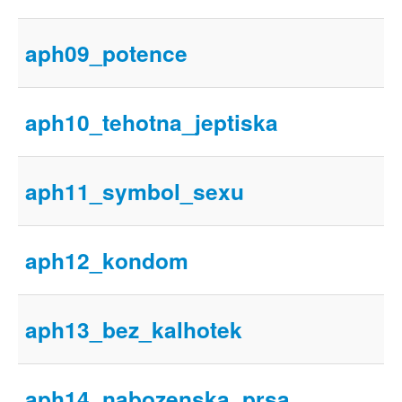
aph09_potence
aph10_tehotna_jeptiska
aph11_symbol_sexu
aph12_kondom
aph13_bez_kalhotek
aph14_nabozenska_prsa