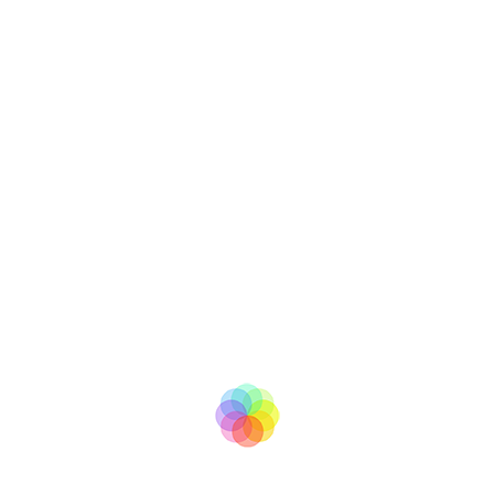
tv
BooM