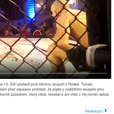
e 15. Září postavil proti silnému soupeři z Polska. Tomáš,
 sám před zápasem prohlásil, že půjde o nejtěžšího soupeře jeho
končil způsobem, který nikdo nečekal a ani vítěz z něj neměl radost.
Následující