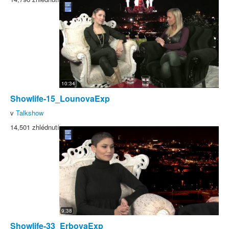
10:34
Showlife-15_LounovaExp
v
Talkshow
14,501 zhlédnutí
9:38
Showlife-33_ErbovaExp