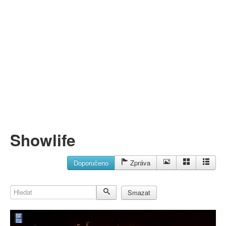
Můj profil
Nahrát video
Aktuality
Showlife
Doporučeno
Zpráva
Hledat
Smazat