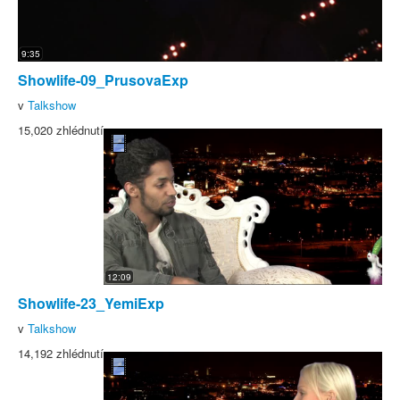
9:35
Showlife-09_PrusovaExp
v
Talkshow
15,020 zhlédnutí
12:09
Showlife-23_YemiExp
v
Talkshow
14,192 zhlédnutí