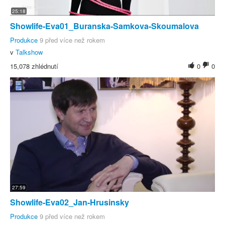
25:18
Showlife-Eva01_Buranska-Samkova-Skoumalova
Produkce
9 před více než rokem
v
Talkshow
15,078 zhlédnutí
0
0
27:59
Showlife-Eva02_Jan-Hrusinsky
Produkce
9 před více než rokem