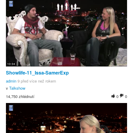
10:34
Showlife-11_Issa-SamerExp
admin
9 před více než rokem
v
Talkshow
14,750 zhlédnutí
0
0