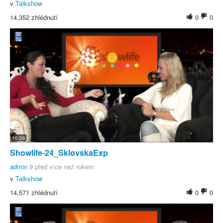
v
Talkshow
14,352 zhlédnutí
0
0
10:26
Showlife-24_SklovskaExp
admin
9 před více než rokem
v
Talkshow
14,571 zhlédnutí
0
0