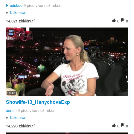
Produkce
9 před více než rokem
v
Talkshow
14,621 zhlédnutí
0
0
10:43
Showlife-13_HanychovaExp
admin
9 před více než rokem
v
Talkshow
14,293 zhlédnutí
0
0