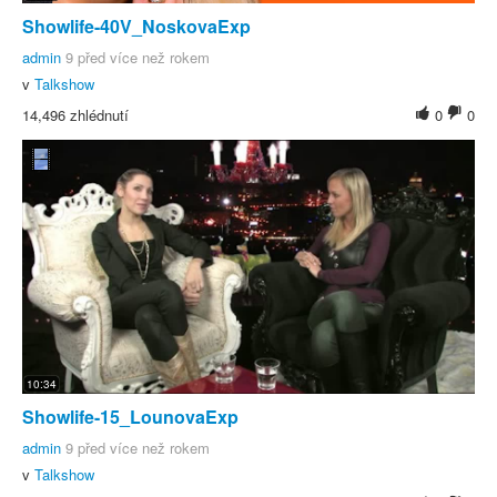
Showlife-40V_NoskovaExp
admin
9 před více než rokem
v
Talkshow
14,496 zhlédnutí
0
0
10:34
Showlife-15_LounovaExp
admin
9 před více než rokem
v
Talkshow