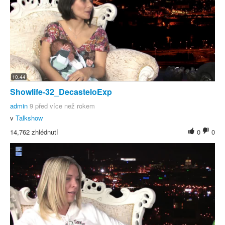
10:44
Showlife-32_DecasteloExp
admin
9 před více než rokem
v
Talkshow
14,762 zhlédnutí
0
0