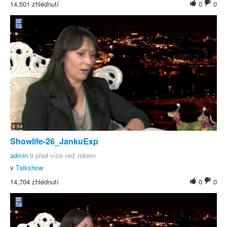
14,501 zhlédnutí
0
0
9:54
Showlife-26_JankuExp
admin
9 před více než rokem
v
Talkshow
14,704 zhlédnutí
0
0