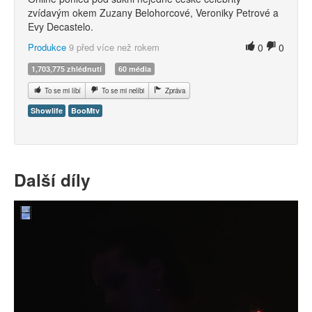
zvídavým okem Zuzany Belohorcové, Veroniky Petrové a
Evy Decastelo.
Produkce
9 před více než rokem
0
0
1,703,775 zhlédnutí
60 média
To se mi líbí
To se mi nelíbi
Zpráva
Showlife
BooMtv
Další díly