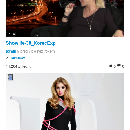
10:16
Showlife-38_KorecExp
admin
9 před více než rokem
v
Talkshow
14,264 zhlédnutí
0
0