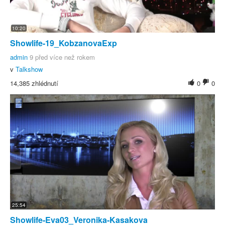
10:20
Showlife-19_KobzanovaExp
admin
9 před více než rokem
v
Talkshow
14,385 zhlédnutí
0
0
25:54
Showlife-Eva03_Veronika-Kasakova