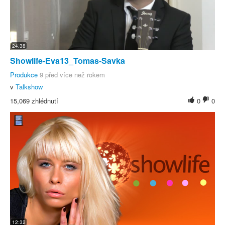
24:38
Showlife-Eva13_Tomas-Savka
Produkce
9 před více než rokem
v
Talkshow
15,069 zhlédnutí
0
0
12:32