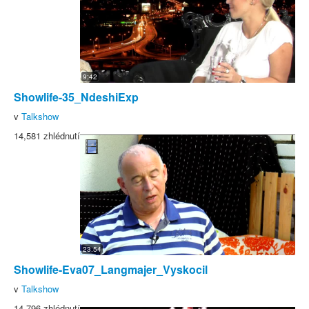
9:42
Showlife-35_NdeshiExp
v
Talkshow
14,581 zhlédnutí
23:54
Showlife-Eva07_Langmajer_Vyskocil
v
Talkshow
14,796 zhlédnutí