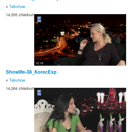
v
Talkshow
14,555 zhlédnutí
10:16
Showlife-38_KorecExp
v
Talkshow
14,264 zhlédnutí