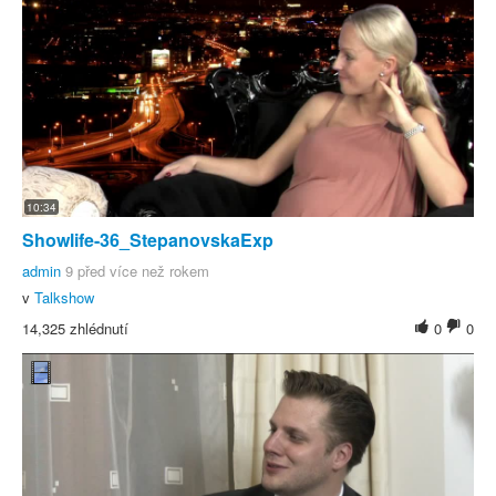
10:34
Showlife-36_StepanovskaExp
admin
9 před více než rokem
v
Talkshow
14,325 zhlédnutí
0
0