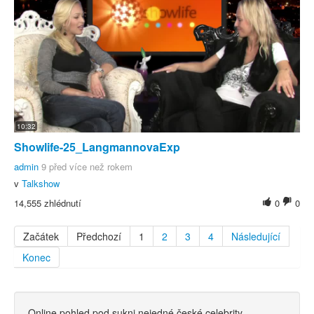
10:32
Showlife-25_LangmannovaExp
admin
9 před více než rokem
v
Talkshow
14,555 zhlédnutí
0
0
Začátek
Předchozí
1
2
3
4
Následující
Konec
Online pohled pod sukni nejedné české celebrity