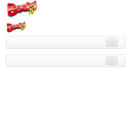
Videa
Kategorie
Pořady
Skupiny
Playlisty
Kanály