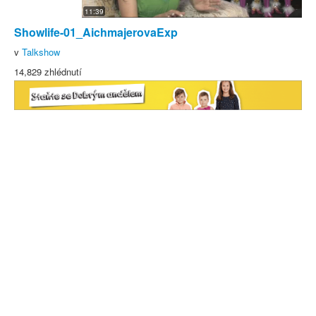
11:39
Showlife-01_AichmajerovaExp
v
Talkshow
14,829 zhlédnutí