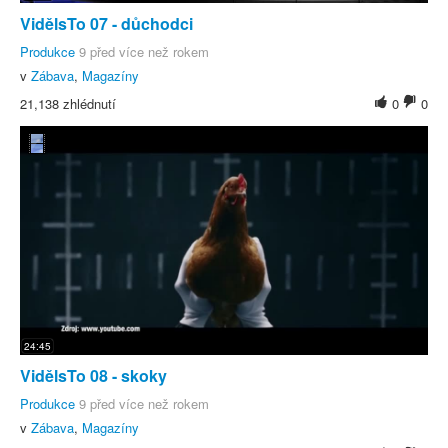
VidělsTo 07 - důchodci
Produkce
9 před více než rokem
v
Zábava
,
Magazíny
21,138 zhlédnutí
0
0
24:45
VidělsTo 08 - skoky
Produkce
9 před více než rokem
v
Zábava
,
Magazíny