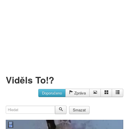
Můj profil
Nahrát video
Aktuality
Viděls To!?
Doporučeno
Zpráva
Hledat
Smazat