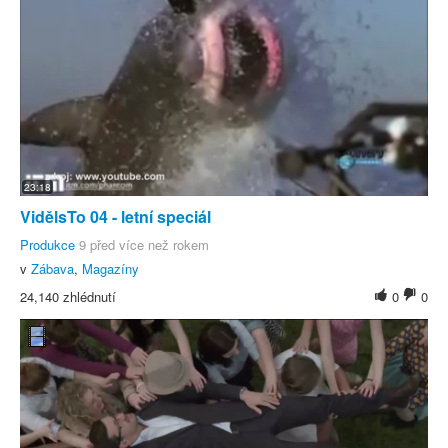
23:18
VidělsTo 04 - letní speciál
Produkce
9 před více než rokem
v
Zábava
,
Magazíny
24,140 zhlédnutí
0
0