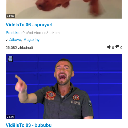
24:07
VidělsTo 06 - sprayart
Produkce
9 před více než rokem
v
Zábava
,
Magazíny
26,082 zhlédnutí
0
0
24:01
VidělsTo 03 - bububu