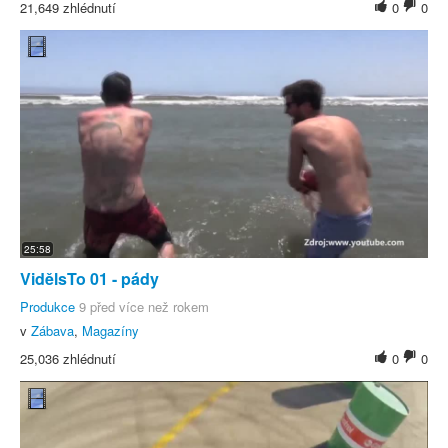
21,649 zhlédnutí
0
0
25:58
VidělsTo 01 - pády
Produkce
9 před více než rokem
v
Zábava
,
Magazíny
25,036 zhlédnutí
0
0