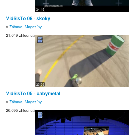
24:45
VidělsTo 08 - skoky
v
Zábava
,
Magazíny
21,649 zhlédnutí
23:59
VidělsTo 05 - babymetal
v
Zábava
,
Magazíny
26,695 zhlédnutí