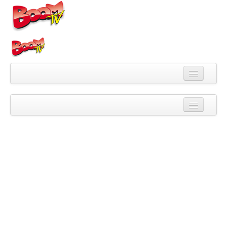
Videa
Kategorie
Pořady
Skupiny
Playlisty
Kanály