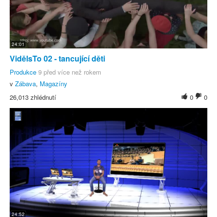
24:01
VidělsTo 02 - tancující děti
Produkce
9 před více než rokem
v
Zábava
,
Magazíny
26,013 zhlédnutí
0
0
24:52