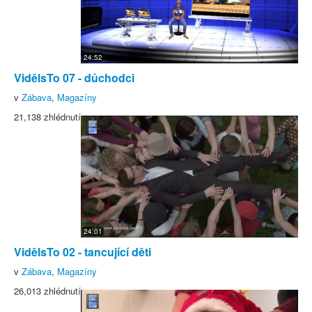
24:52
VidělsTo 07 - důchodci
v
Zábava
,
Magazíny
21,138 zhlédnutí
24:01
VidělsTo 02 - tancující děti
v
Zábava
,
Magazíny
26,013 zhlédnutí