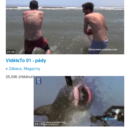
25:58
VidělsTo 01 - pády
v
Zábava
,
Magazíny
25,036 zhlédnutí
23:18