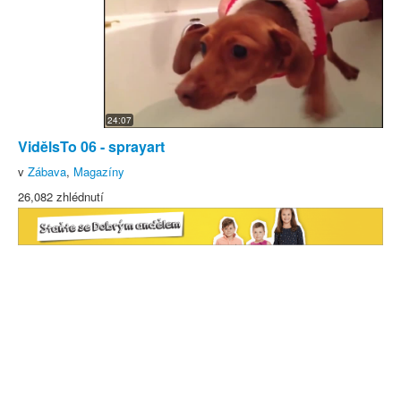
24:07
VidělsTo 06 - sprayart
v
Zábava
,
Magazíny
26,082 zhlédnutí