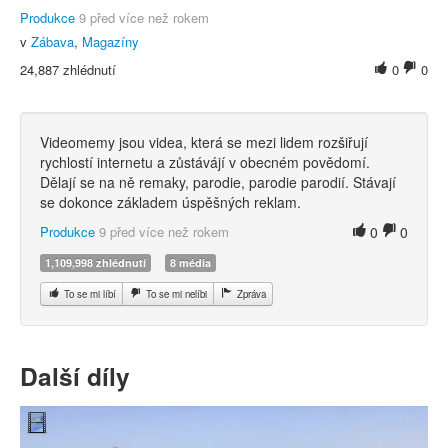
Produkce
9 před více než rokem
v
Zábava
,
Magazíny
24,887 zhlédnutí
0
0
Videomemy jsou videa, která se mezi lidem rozšiřují
rychlostí internetu a zůstávájí v obecném povědomí.
Dělají se na ně remaky, parodie, parodie parodií. Stávají
se dokonce základem úspěšných reklam.
Produkce
9 před více než rokem
0
0
1,109,998 zhlédnutí
8 média
To se mi líbí
To se mi nelíbi
Zpráva
Další díly