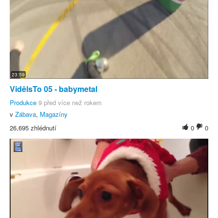
23:59
VidělsTo 05 - babymetal
Produkce
9 před více než rokem
v
Zábava
,
Magazíny
26,695 zhlédnutí
0
0