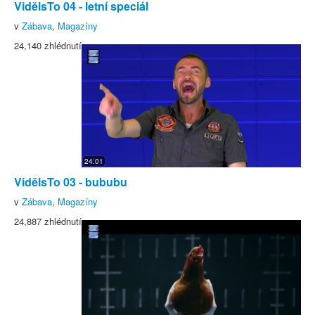
VidělsTo 04 - letní speciál
v
Zábava
,
Magazíny
24,140 zhlédnutí
24:01
VidělsTo 03 - bububu
v
Zábava
,
Magazíny
24,887 zhlédnutí