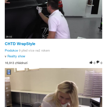
28:02
CHTD WrapStyle
Produkce
9 před více než rokem
v
Reality show
16,913 zhlédnutí
0
0