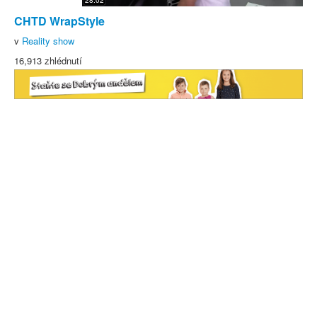
28:02
CHTD WrapStyle
v
Reality show
16,913 zhlédnutí