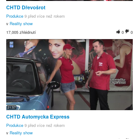
CHTD Dřevošrot
Produkce
9 před více než rokem
v
Reality show
17,005 zhlédnutí
0
0
21:57
CHTD Automycka Express
Produkce
9 před více než rokem
v
Reality show