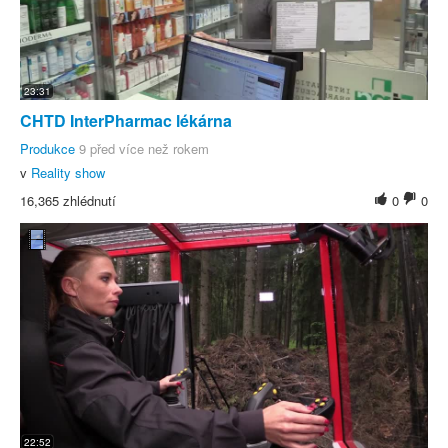
23:31
CHTD InterPharmac lékárna
Produkce
9 před více než rokem
v
Reality show
16,365 zhlédnutí
0
0
22:52