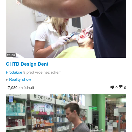
23:30
CHTD Design Dent
Produkce
9 před více než rokem
v
Reality show
17,980 zhlédnutí
0
0