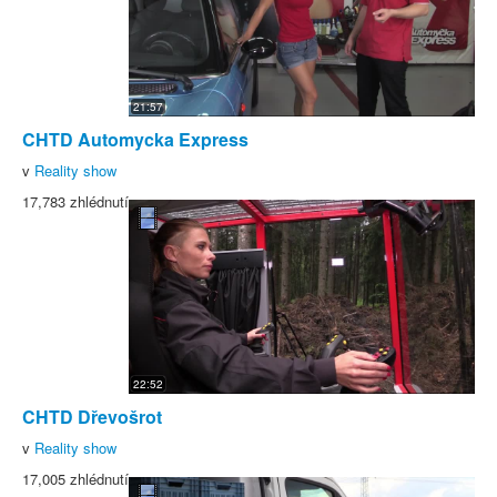
21:57
CHTD Automycka Express
v
Reality show
17,783 zhlédnutí
22:52
CHTD Dřevošrot
v
Reality show
17,005 zhlédnutí