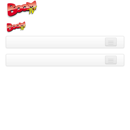
Videa
Kategorie
Pořady
Skupiny
Playlisty
Kanály