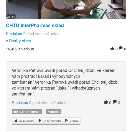
25:44
CHTD InterPharmac sklad
Produkce
9 před více než rokem
v
Reality show
16,422 zhlédnutí
0
0
Veronika Petrová uvádí pořad Chci tvůj džob, ve kterém
Vám prozradí úskalí i výhodyrůzných
zaměstnání.Veronika Petrová uvádí pořad Chci tvůj džob,
ve kterém Vám prozradí úskalí i výhodyrůzných
zaměstnání.
Produkce
9 před více než rokem
0
0
695,027 zhlédnutí
7 média
To se mi líbí
To se mi nelíbi
Zpráva