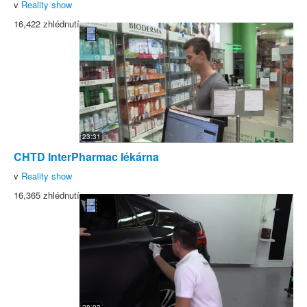
v
Reality show
16,422 zhlédnutí
23:31
CHTD InterPharmac lékárna
v
Reality show
16,365 zhlédnutí