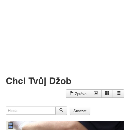
Můj profil
Nahrát video
Aktuality
Chci Tvůj Džob
Zpráva
Hledat
Smazat