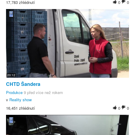
17,783 zhlédnutí
0
0
20:12
CHTD Šandera
Produkce
9 před více než rokem
v
Reality show
16,451 zhlédnutí
0
0