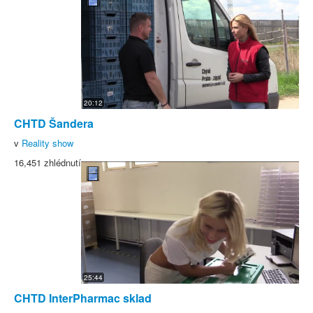
20:12
CHTD Šandera
v
Reality show
16,451 zhlédnutí
25:44
CHTD InterPharmac sklad