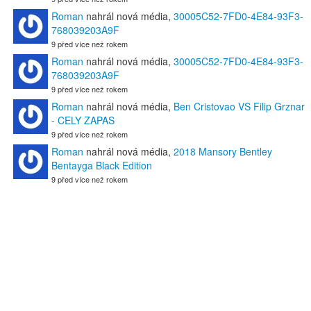
Roman
nahrál nová média,
30005C52-7FD0-4E84-93F3-
768039203A9F
9 před více než rokem
Roman
nahrál nová média,
30005C52-7FD0-4E84-93F3-
768039203A9F
9 před více než rokem
Roman
nahrál nová média,
Ben Cristovao VS Filip Grznar
- CELY ZAPAS
9 před více než rokem
Roman
nahrál nová média,
2018 Mansory Bentley
Bentayga Black Edition
9 před více než rokem