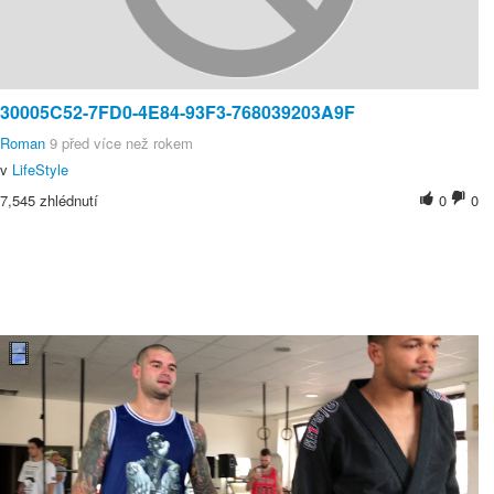
30005C52-7FD0-4E84-93F3-768039203A9F
Roman
9 před více než rokem
v
LifeStyle
7,545 zhlédnutí
0
0