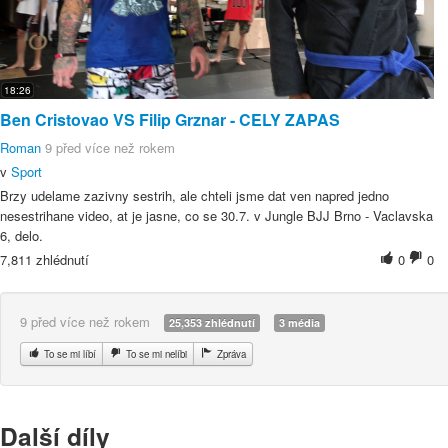
18:26
Ben Cristovao VS Filip Grznar - CELY ZAPAS
Roman
9 před více než rokem
v
Sport
Brzy udelame zazivny sestrih, ale chteli jsme dat ven napred jedno
nesestrihane video, at je jasne, co se 30.7. v Jungle BJJ Brno - Vaclavska
6, delo.
7,811 zhlédnutí
0
0
9 před více než rokem
25,353 zhlédnutí
3 média
To se mi líbí
To se mi nelíbi
Zpráva
Další díly