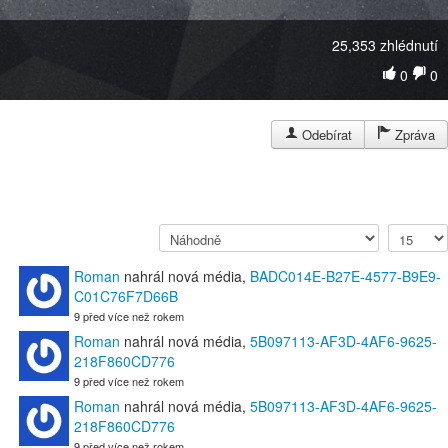
25,353 zhlédnutí
0
0
Odebírat
Zpráva
Roman
nahrál nová média,
BADC014E-B27E-4577-B9E9-
C01C76F7D66B
9 před více než rokem
Roman
nahrál nová média,
5B097113-AF3D-4AF6-9625-
218F860CD776
9 před více než rokem
Roman
nahrál nová média,
5B097113-AF3D-4AF6-9625-
218F860CD776
9 před více než rokem