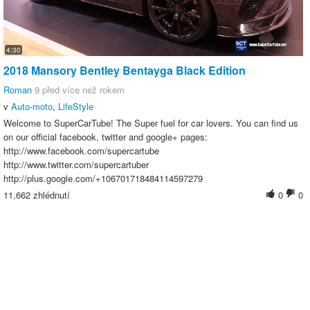
4:30
2018 Mansory Bentley Bentayga Black Edition
Roman
9 před více než rokem
v
Auto-moto
,
LifeStyle
Welcome to SuperCarTube! The Super fuel for car lovers. You can find us
on our official facebook, twitter and google+ pages:
http://www.facebook.com/supercartube
http://www.twitter.com/supercartuber
http://plus.google.com/+106701718484114597279
11,662 zhlédnutí
0
0