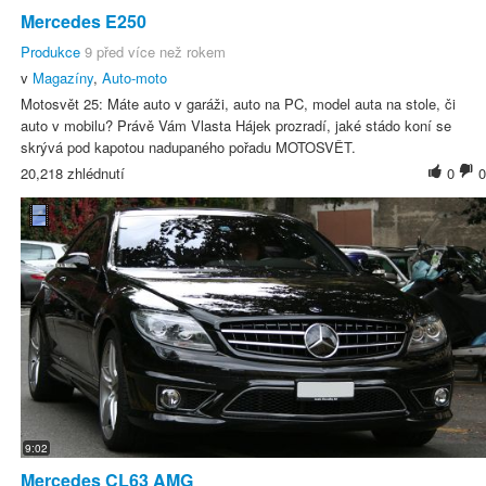
Mercedes E250
Produkce
9 před více než rokem
v
Magazíny
,
Auto-moto
Motosvět 25: Máte auto v garáži, auto na PC, model auta na stole, či
auto v mobilu? Právě Vám Vlasta Hájek prozradí, jaké stádo koní se
skrývá pod kapotou nadupaného pořadu MOTOSVĚT.
20,218 zhlédnutí
0
0
9:02
Mercedes CL63 AMG