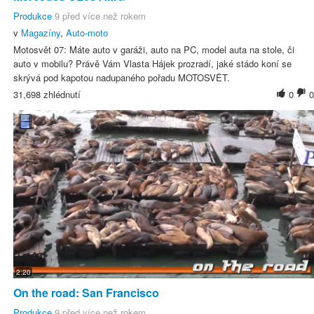
Produkce
9 před více než rokem
v
Magazíny
,
Auto-moto
Motosvět 07: Máte auto v garáži, auto na PC, model auta na stole, či
auto v mobilu? Právě Vám Vlasta Hájek prozradí, jaké stádo koní se
skrývá pod kapotou nadupaného pořadu MOTOSVĚT.
31,698 zhlédnutí
0
0
2:20
On the road: San Francisco
Produkce
9 před více než rokem