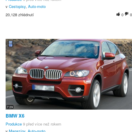
v
Cestopisy
,
Auto-moto
20,128 zhlédnutí
0
0
7:29
BMW X6
Produkce
9 před více než rokem
v
Magazíny
,
Auto-moto