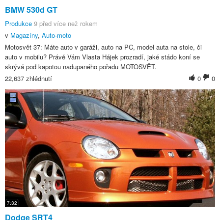
BMW 530d GT
Produkce
9 před více než rokem
v
Magazíny
,
Auto-moto
Motosvět 37: Máte auto v garáži, auto na PC, model auta na stole, či
auto v mobilu? Právě Vám Vlasta Hájek prozradí, jaké stádo koní se
skrývá pod kapotou nadupaného pořadu MOTOSVĚT.
22,637 zhlédnutí
0
0
7:32
Dodge SRT4