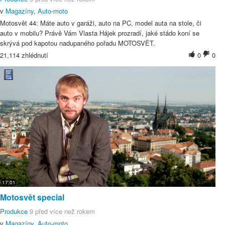
v
Magazíny
,
Auto-moto
Motosvět 44: Máte auto v garáži, auto na PC, model auta na stole, či
auto v mobilu? Právě Vám Vlasta Hájek prozradí, jaké stádo koní se
skrývá pod kapotou nadupaného pořadu MOTOSVĚT.
21,114 zhlédnutí
0
0
17:01
Motosvět special
Produkce
9 před více než rokem
v
Magazíny
,
Auto-moto