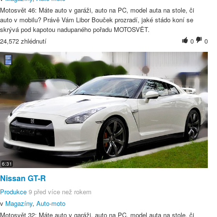
Motosvět 46: Máte auto v garáži, auto na PC, model auta na stole, či
auto v mobilu? Právě Vám Libor Bouček prozradí, jaké stádo koní se
skrývá pod kapotou nadupaného pořadu MOTOSVĚT.
24,572 zhlédnutí
0
0
6:31
Nissan GT-R
Produkce
9 před více než rokem
v
Magazíny
,
Auto-moto
Motosvět 32: Máte auto v garáži, auto na PC, model auta na stole, či