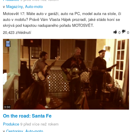
v
Magazíny
,
Auto-moto
Motosvět 17: Máte auto v garáži, auto na PC, model auta na stole, či
auto v mobilu? Právě Vám Vlasta Hájek prozradí, jaké stádo koní se
skrývá pod kapotou nadupaného pořadu MOTOSVĚT.
20,423 zhlédnutí
0
0
3:00
On the road: Santa Fe
Produkce
9 před více než rokem
v
Cestopisy
,
Auto-moto