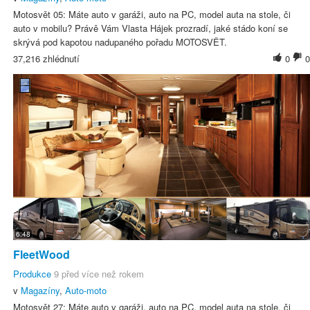
Motosvět 05: Máte auto v garáži, auto na PC, model auta na stole, či
auto v mobilu? Právě Vám Vlasta Hájek prozradí, jaké stádo koní se
skrývá pod kapotou nadupaného pořadu MOTOSVĚT.
37,216 zhlédnutí
0
0
6:48
FleetWood
Produkce
9 před více než rokem
v
Magazíny
,
Auto-moto
Motosvět 27: Máte auto v garáži, auto na PC, model auta na stole, či