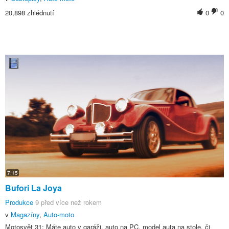
20,898 zhlédnutí
0
0
7:15
Bufori La Joya
Produkce
9 před více než rokem
v
Magazíny
,
Auto-moto
Motosvět 31: Máte auto v garáži, auto na PC, model auta na stole, či