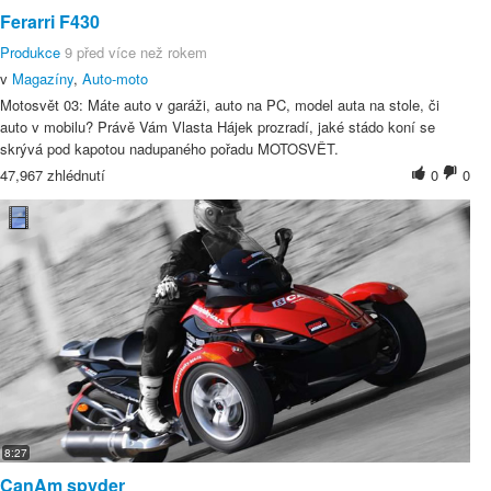
Ferarri F430
Produkce
9 před více než rokem
v
Magazíny
,
Auto-moto
Motosvět 03: Máte auto v garáži, auto na PC, model auta na stole, či
auto v mobilu? Právě Vám Vlasta Hájek prozradí, jaké stádo koní se
skrývá pod kapotou nadupaného pořadu MOTOSVĚT.
47,967 zhlédnutí
0
0
8:27
CanAm spyder