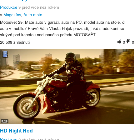
Produkce
9 před více než rokem
v
Magazíny
,
Auto-moto
Motosvět 29: Máte auto v garáži, auto na PC, model auta na stole, či
auto v mobilu? Právě Vám Vlasta Hájek prozradí, jaké stádo koní se
skrývá pod kapotou nadupaného pořadu MOTOSVĚT.
20,508 zhlédnutí
0
0
5:28
HD Night Rod
Produkce
9 před více než rokem