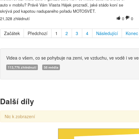
auto v mobilu? Právě Vám Vlasta Hájek prozradí, jaké stádo koní se
skrývá pod kapotou nadupaného pořadu MOTOSVĚT.
21,328 zhlédnutí
0
0
Začátek
Předchozí
1
2
3
4
Následující
Konec
Videa o všem, co se pohybuje na zemi, ve vzduchu, ve vodě i ve ve
113,776 zhlédnutí
58 média
Další díly
Nic k zobrazení