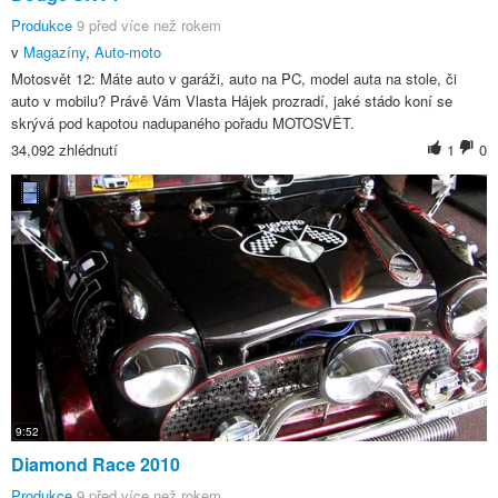
Produkce
9 před více než rokem
v
Magazíny
,
Auto-moto
Motosvět 12: Máte auto v garáži, auto na PC, model auta na stole, či
auto v mobilu? Právě Vám Vlasta Hájek prozradí, jaké stádo koní se
skrývá pod kapotou nadupaného pořadu MOTOSVĚT.
34,092 zhlédnutí
1
0
9:52
Diamond Race 2010
Produkce
9 před více než rokem