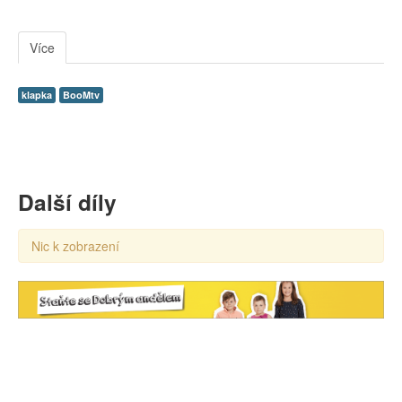
Více
klapka
BooMtv
Další díly
Nic k zobrazení