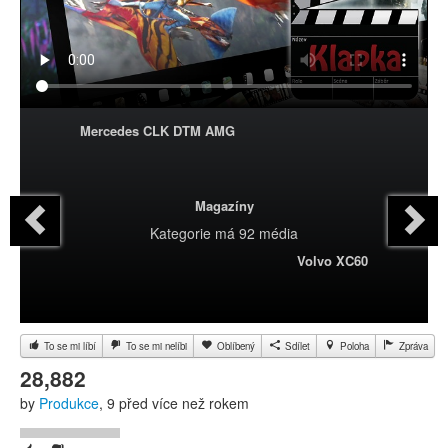
Mercedes CLK DTM AMG
Magazíny
Kategorie
má 92 média
Volvo XC60
To se mi líbí
To se mi nelíbi
Oblíbený
Sdílet
Poloha
Zpráva
28,882
by
Produkce
, 9 před více než rokem