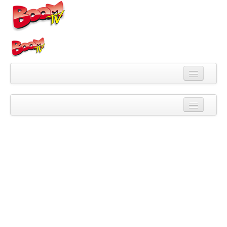
Videa
Kategorie
Pořady
Skupiny
Playlisty
Kanály