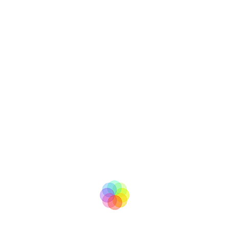
tv
BooM