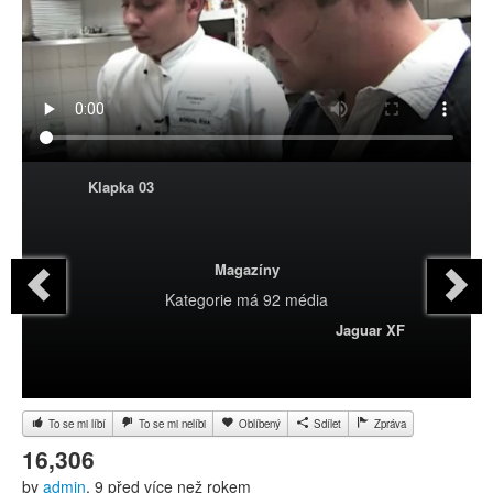
Klapka 03
Magazíny
Kategorie
má 92 média
Jaguar XF
To se mi líbí
To se mi nelíbi
Oblíbený
Sdílet
Zpráva
16,306
by
admin
, 9 před více než rokem