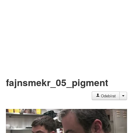
Můj profil
Nahrát video
Aktuality
fajnsmekr_05_pigment
JAC
Odebírat