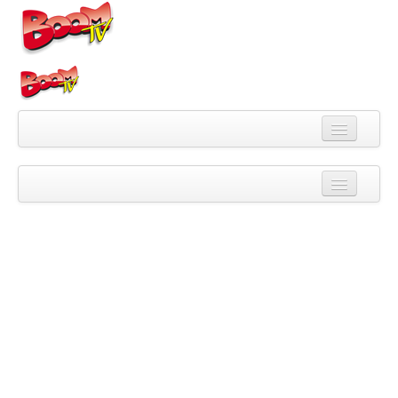
Videa
Kategorie
Pořady
Skupiny
Playlisty
Kanály