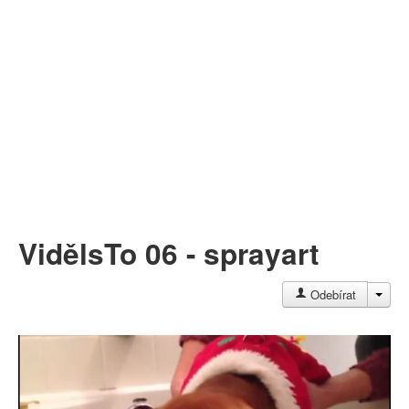
Můj profil
Nahrát video
Aktuality
VidělsTo 06 - sprayart
JAC
Odebírat