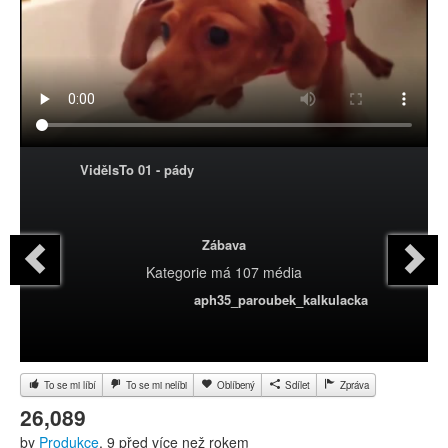
VidělsTo 01 - pády
Zábava
Kategorie
má 107 média
aph35_paroubek_kalkulacka
To se mi líbí
To se mi nelíbi
Oblíbený
Sdílet
Zpráva
26,089
by
Produkce
, 9 před více než rokem