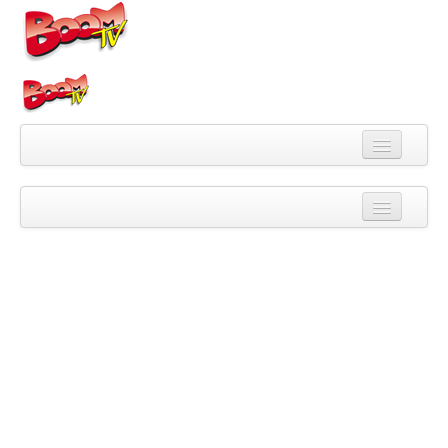
Videa
Kategorie
Pořady
Skupiny
Playlisty
Kanály