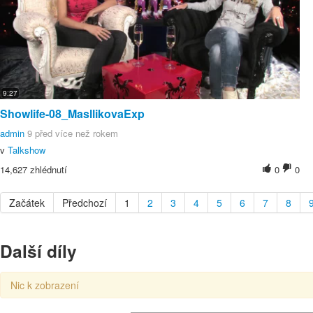
9:27
Showlife-08_MasllikovaExp
admin
9 před více než rokem
v
Talkshow
14,627 zhlédnutí
0
0
Začátek
Předchozí
1
2
3
4
5
6
7
8
Další díly
Nic k zobrazení