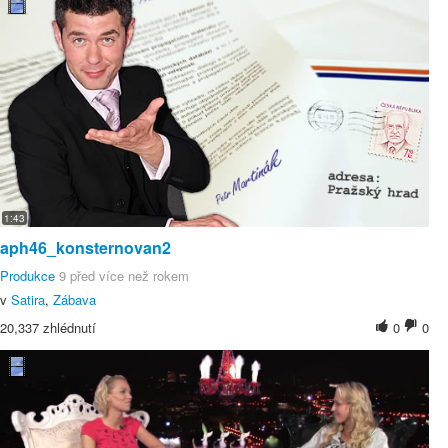
1:43
aph46_konsternovan2
Produkce
9 před více než rokem
v
Satira
,
Zábava
20,337 zhlédnutí
0
0