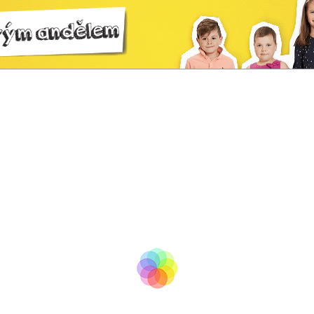
tv
BooM