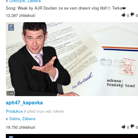
v
LifeStyle
,
Zábava
Song: Weak by AJR Doufam ze se vam dnesni vlog libil!⯑ Terka❤️
13,397 zhlédnutí
0
0
2:40
aph47_kapavka
Produkce
9 před více než rokem
v
Satira
,
Zábava
19,750 zhlédnutí
0
0