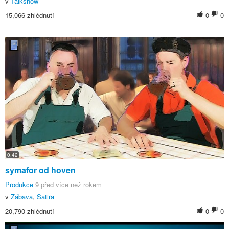
v
Talkshow
15,066 zhlédnutí
0
0
0:42
symafor od hoven
Produkce
9 před více než rokem
v
Zábava
,
Satira
20,790 zhlédnutí
0
0