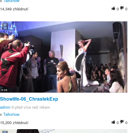
v
Talkshow
14,349 zhlédnutí
0
0
9:46
Showlife-06_ChrastekExp
admin
9 před více než rokem
v
Talkshow
15,200 zhlédnutí
0
0