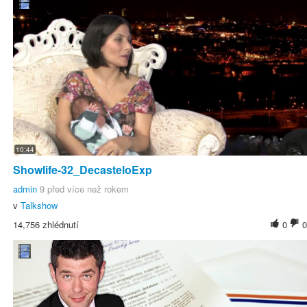
10:44
Showlife-32_DecasteloExp
admin
9 před více než rokem
v
Talkshow
14,756 zhlédnutí
0
0