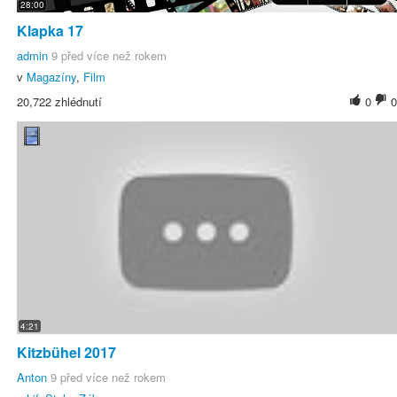
28:00
Klapka 17
admin
9 před více než rokem
v
Magazíny
,
Film
20,722 zhlédnutí
0
0
4:21
Kitzbühel 2017
Anton
9 před více než rokem