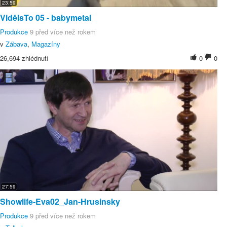
23:59
VidělsTo 05 - babymetal
Produkce
9 před více než rokem
v
Zábava
,
Magazíny
26,694 zhlédnutí
0
0
27:59
Showlife-Eva02_Jan-Hrusinsky
Produkce
9 před více než rokem