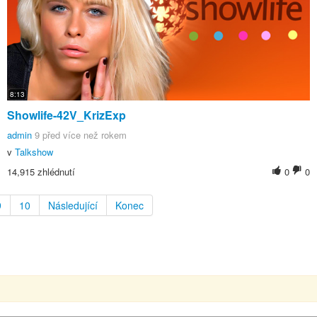
8:13
Showlife-42V_KrizExp
admin
9 před více než rokem
v
Talkshow
14,915 zhlédnutí
0
0
9
10
Následující
Konec