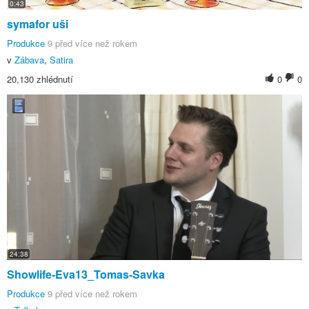
0:43
symafor uši
Produkce
9 před více než rokem
v
Zábava
,
Satira
20,130 zhlédnutí
0
0
24:38
Showlife-Eva13_Tomas-Savka
Produkce
9 před více než rokem