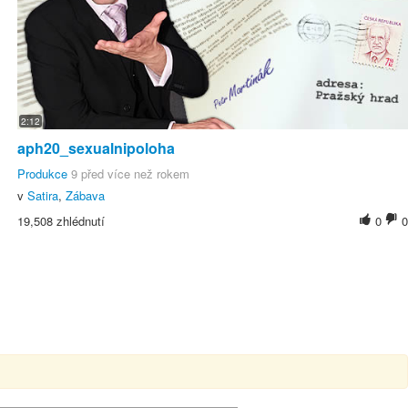
2:12
aph20_sexualnipoloha
Produkce
9 před více než rokem
v
Satira
,
Zábava
19,508 zhlédnutí
0
0