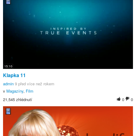
15:10
Klapka 11
admin
9 před více než rokem
v
Magazíny
,
Film
21,545 zhlédnutí
0
0