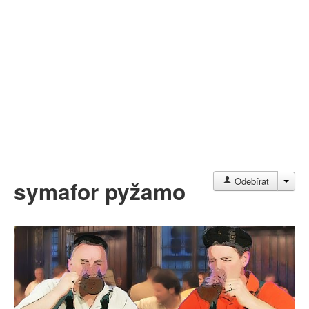
Můj profil
Nahrát video
Aktuality
JAC
Odebírat
symafor pyžamo