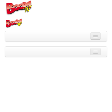
Videa
Kategorie
Pořady
Skupiny
Playlisty
Kanály