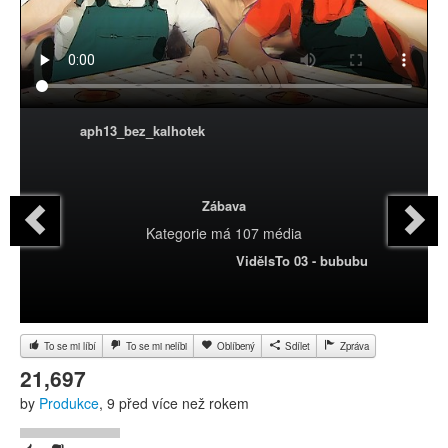
aph13_bez_kalhotek
Zábava
Kategorie
má 107 média
VidělsTo 03 - bububu
To se mi líbí
To se mi nelíbi
Oblíbený
Sdílet
Zpráva
21,697
by
Produkce
, 9 před více než rokem