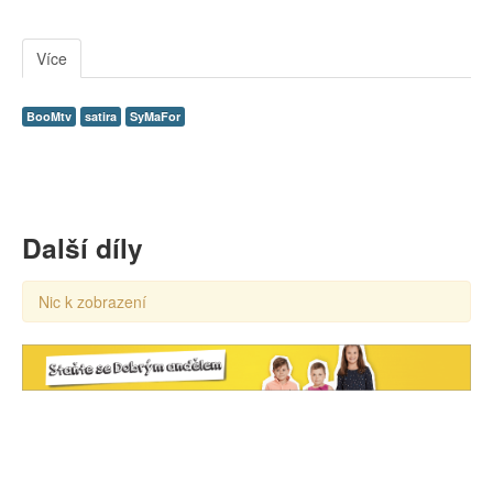
Více
BooMtv
satira
SyMaFor
Další díly
Nic k zobrazení