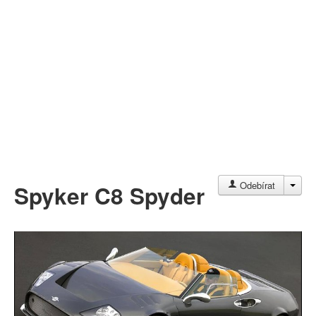
Můj profil
Nahrát video
Aktuality
JAC
Odebírat
Spyker C8 Spyder