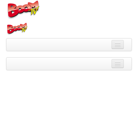
Videa
Kategorie
Pořady
Skupiny
Playlisty
Kanály