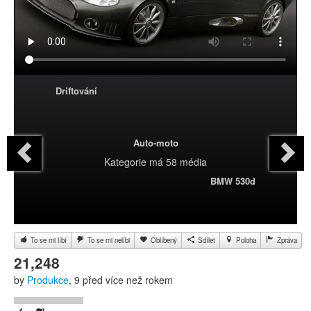
Driftování
Auto-moto
Kategorie
má 58 média
BMW 530d
To se mi líbí
To se mi nelíbi
Oblíbený
Sdílet
Poloha
Zpráva
21,248
by
Produkce
, 9 před více než rokem