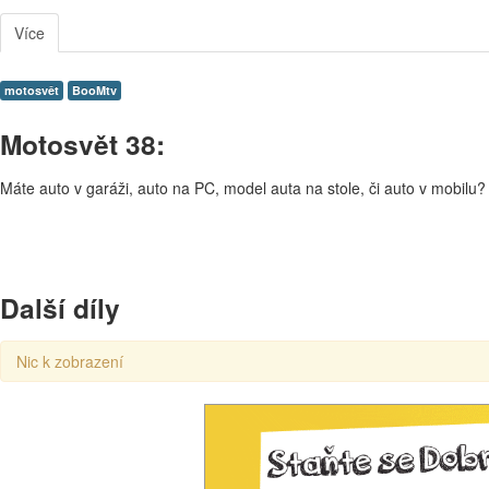
Více
motosvět
BooMtv
Motosvět 38:
Máte auto v garáži, auto na PC, model auta na stole, či auto v mobi
Další díly
Nic k zobrazení
00:00