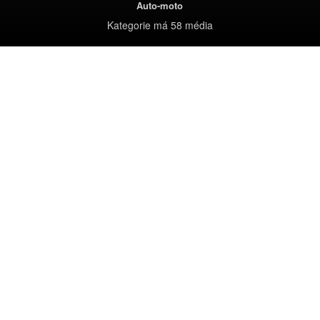
Auto-moto
Kategorie
má 58 média