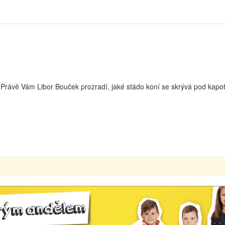
lu? Právě Vám Libor Bouček prozradí, jaké stádo koní se skrývá pod 
00:00
00:00
Use Up/Down Arrow keys to increase or decrease volume.