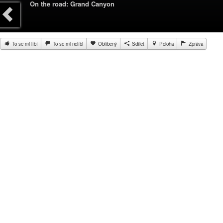
On the road: Grand Canyon
To se mi líbí
To se mi nelíbi
Oblíbený
Sdílet
Poloha
Zpráva