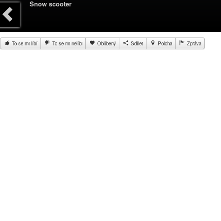
Snow scooter
To se mi líbí
To se mi nelíbi
Oblíbený
Sdílet
Poloha
Zpráva