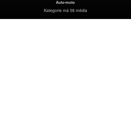
Auto-moto
Kategorie
má 58 média