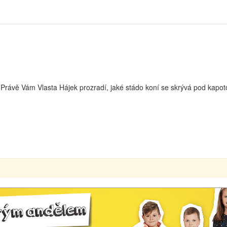
lu? Právě Vám Vlasta Hájek prozradí, jaké stádo koní se skrývá pod 
00:00
00:00
Use Up/Down Arrow keys to increase or decrease volume.