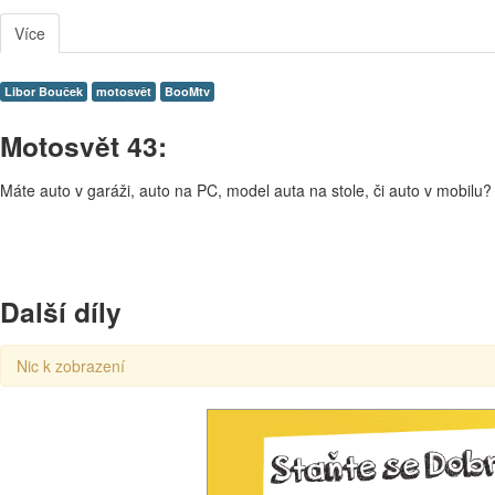
Více
Libor Bouček
motosvět
BooMtv
Motosvět 43:
Máte auto v garáži, auto na PC, model auta na stole, či auto v mobi
Další díly
Nic k zobrazení
00:00