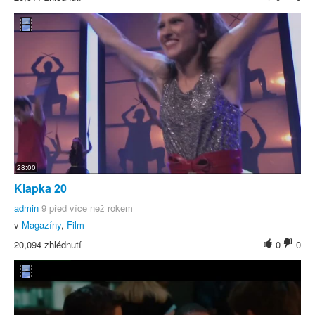
28:00
Klapka 20
admin
9 před více než rokem
v
Magazíny
,
Film
20,094 zhlédnutí
0
0