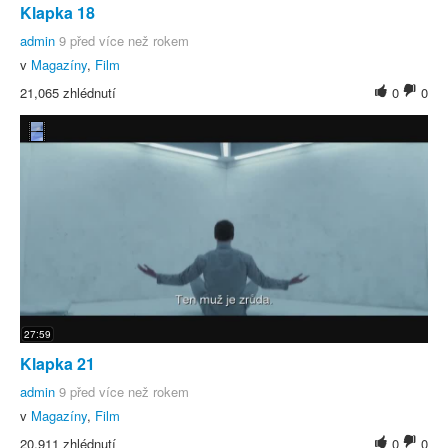
Klapka 18
admin
9 před více než rokem
v
Magazíny
,
Film
21,065 zhlédnutí
0
0
27:59
Klapka 21
admin
9 před více než rokem
v
Magazíny
,
Film
20,911 zhlédnutí
0
0