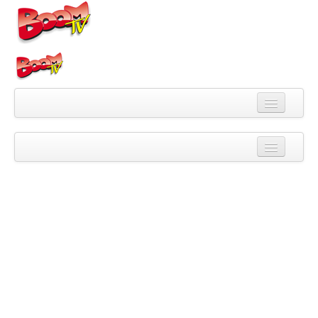
Videa
Kategorie
Pořady
Skupiny
Playlisty
Kanály