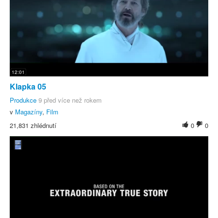
12:01
Klapka 05
Produkce
9 před více než rokem
v
Magazíny
,
Film
21,831 zhlédnutí
0
0