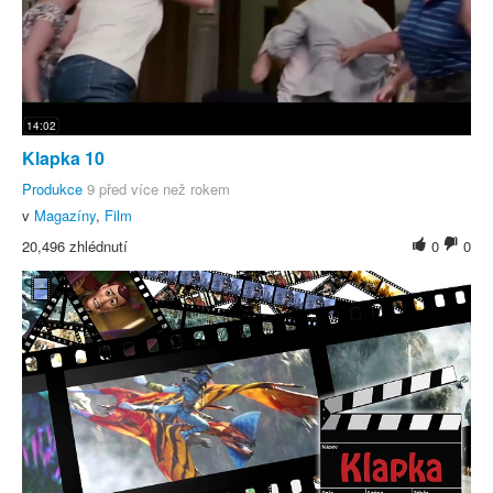
14:02
Klapka 10
Produkce
9 před více než rokem
v
Magazíny
,
Film
20,496 zhlédnutí
0
0