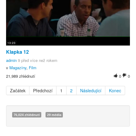
13:23
Klapka 12
admin
9 před více než rokem
v
Magazíny
,
Film
21,989 zhlédnutí
0
0
Začátek
Předchozí
1
2
Následující
Konec
76,024 zhlédnutí
29 média