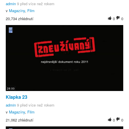
admin
9 před více než rokem
v
Magazíny
,
Film
20,734 zhlédnutí
0
0
28:00
Klapka 23
admin
9 před více než rokem
v
Magazíny
,
Film
21,062 zhlédnutí
0
0