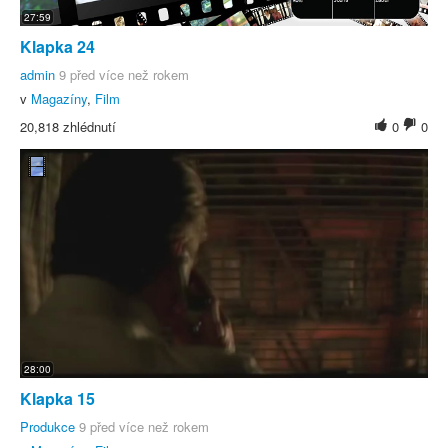
27:59
Klapka 24
admin
9 před více než rokem
v
Magazíny
,
Film
20,818 zhlédnutí
0
0
28:00
Klapka 15
Produkce
9 před více než rokem