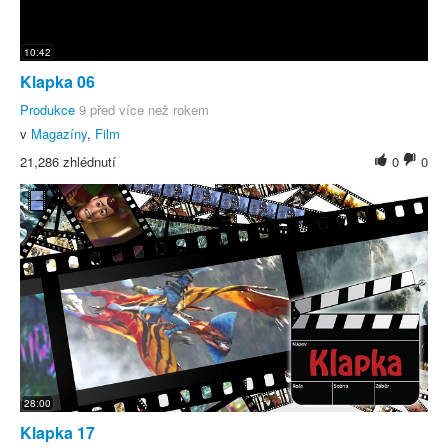
10:42
Klapka 06
Produkce
9 před více než rokem
v
Magazíny
,
Film
21,286 zhlédnutí
0
0
28:00
Klapka 17