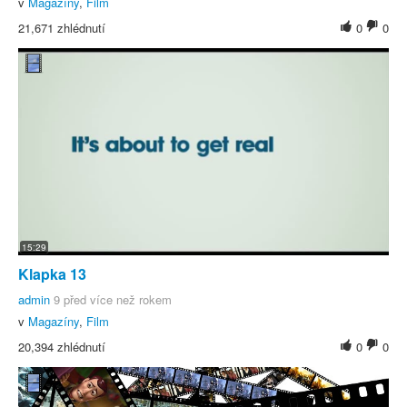
v
Magazíny
,
Film
21,671 zhlédnutí
0
0
15:29
Klapka 13
admin
9 před více než rokem
v
Magazíny
,
Film
20,394 zhlédnutí
0
0