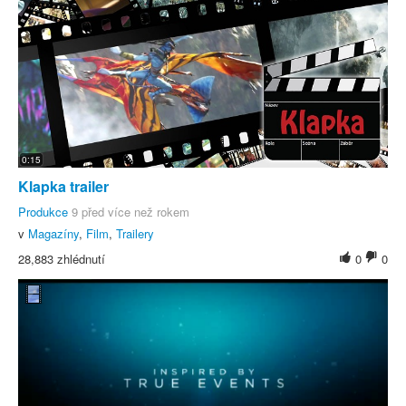
0:15
Klapka trailer
Produkce
9 před více než rokem
v
Magazíny
,
Film
,
Trailery
28,883 zhlédnutí
0
0