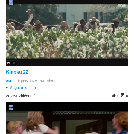
28:00
Klapka 22
admin
9 před více než rokem
v
Magazíny
,
Film
20,861 zhlédnutí
0
0