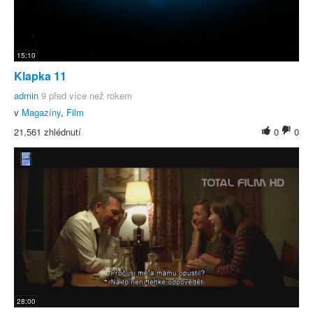
15:10
Klapka 11
admin
9 před více než rokem
v
Magazíny
,
Film
21,561 zhlédnutí
0
0
28:00