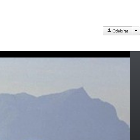
J
Odebírat