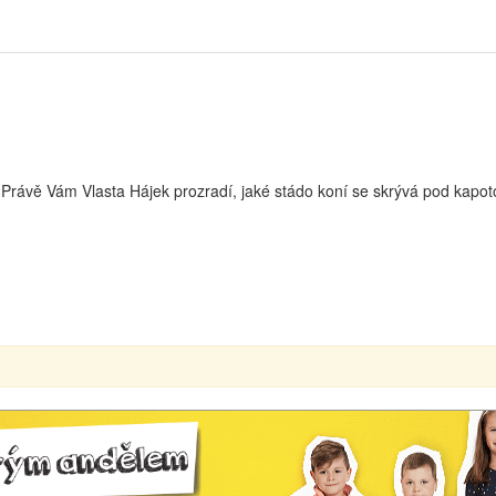
lu? Právě Vám Vlasta Hájek prozradí, jaké stádo koní se skrývá pod 
00:00
00:00
Use Up/Down Arrow keys to increase or decrease volume.