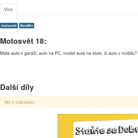
Více
motosvět
BooMtv
Motosvět 18:
Máte auto v garáži, auto na PC, model auta na stole, či auto v mobi
Další díly
Nic k zobrazení
00:00