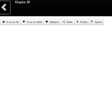
Klapka 26
To se mi líbí
To se mi nelíbi
Oblíbený
Sdílet
Poloha
Zpráva