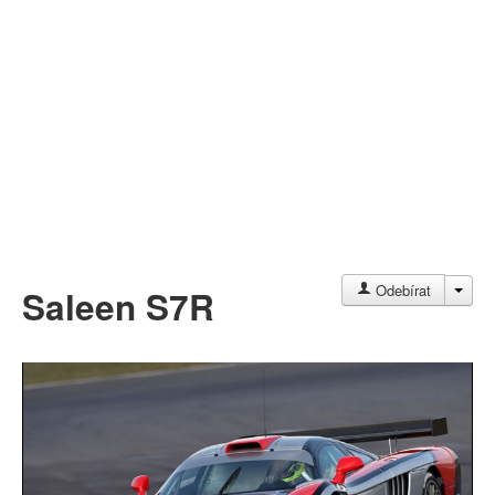
Můj profil
Nahrát video
Aktuality
JAC
Odebírat
Saleen S7R