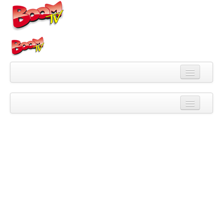
Videa
Kategorie
Pořady
Skupiny
Playlisty
Kanály