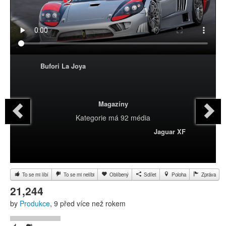
Bufori La Joya
Magazíny
Kategorie
má 92 média
Jaguar XF
To se mi líbí
To se mi nelíbi
Oblíbený
Sdílet
Poloha
Zpráva
21,244
by
Produkce
, 9 před více než rokem