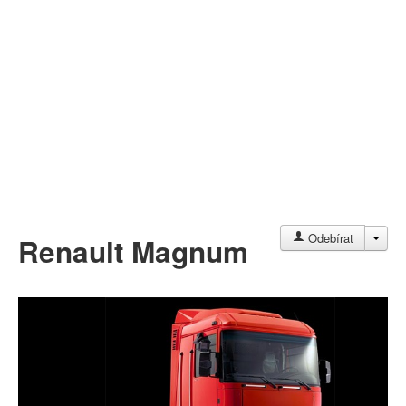
Můj profil
Nahrát video
Aktuality
JAC
Odebírat
Renault Magnum