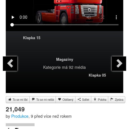
Klapka 15
Magazíny
Kategorie
má 92 média
Klapka 05
To se mi líbí
To se mi nelíbi
Oblíbený
Sdílet
Poloha
Zpráva
21,049
by
Produkce
, 9 před více než rokem