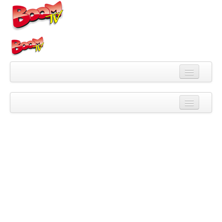
Videa
Kategorie
Pořady
Skupiny
Playlisty
Kanály