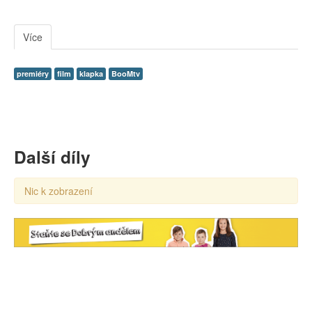
Více
premiéry
film
klapka
BooMtv
Další díly
Nic k zobrazení