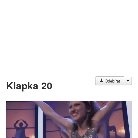
Můj profil
Nahrát video
Aktuality
JAC
Odebírat
Klapka 20