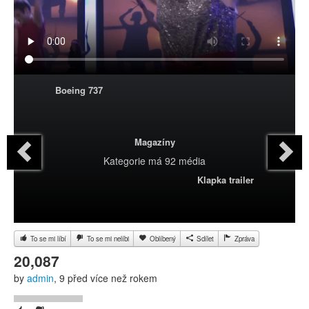
Boeing 737
Magazíny
Kategorie
má 92 média
Klapka trailer
To se mi líbí
To se mi nelíbi
Oblíbený
Sdílet
Zpráva
20,087
by
admin
, 9 před více než rokem