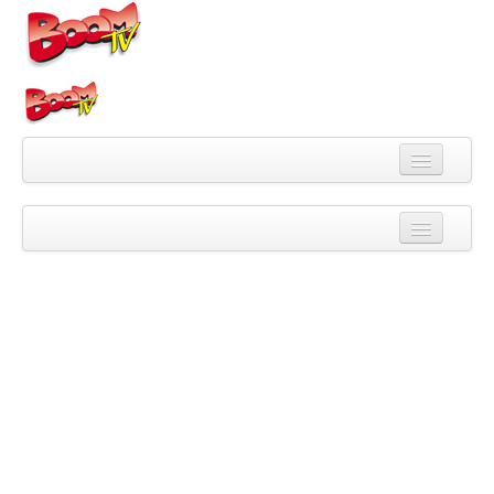
Videa
Kategorie
Pořady
Skupiny
Playlisty
Kanály