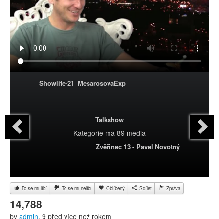
Showlife-21_MesarosovaExp
Talkshow
Kategorie
má 89 média
Zvěřinec 13 - Pavel Novotný
To se mi líbí
To se mi nelíbi
Oblíbený
Sdílet
Zpráva
14,788
by
admin
, 9 před více než rokem