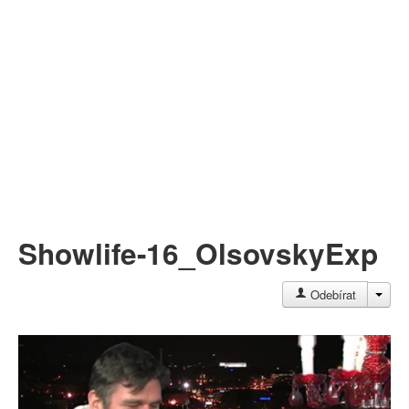
Můj profil
Nahrát video
Aktuality
Showlife-16_OlsovskyExp
JAC
Odebírat