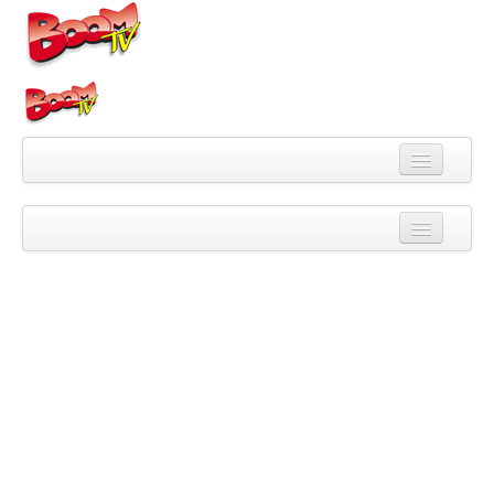
Videa
Kategorie
Pořady
Skupiny
Playlisty
Kanály