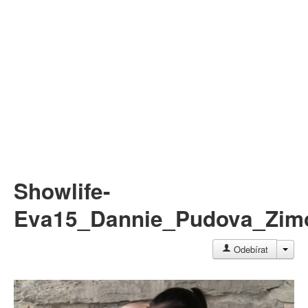
Můj profil
Nahrát video
Aktuality
Showlife-
Eva15_Dannie_Pudova_Zim
JAC
Odebírat