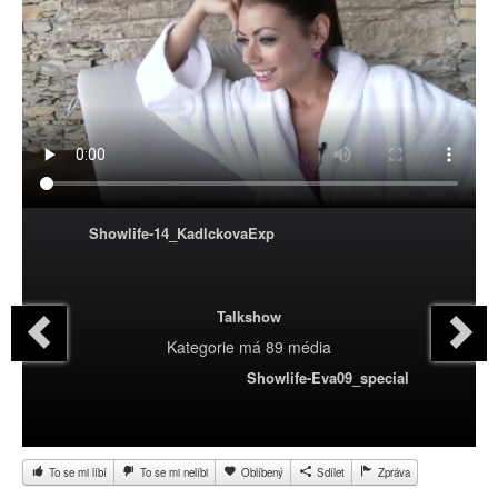
Showlife-14_KadlckovaExp
Talkshow
Kategorie
má 89 média
Showlife-Eva09_special
To se mi líbí
To se mi nelíbi
Oblíbený
Sdílet
Zpráva