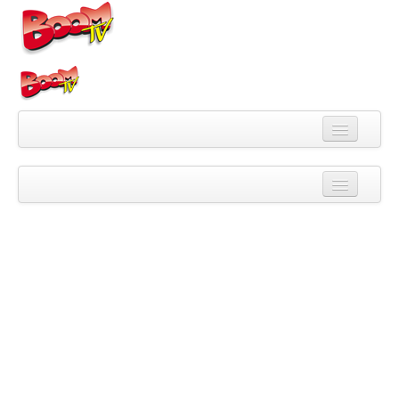
Videa
Kategorie
Pořady
Skupiny
Playlisty
Kanály