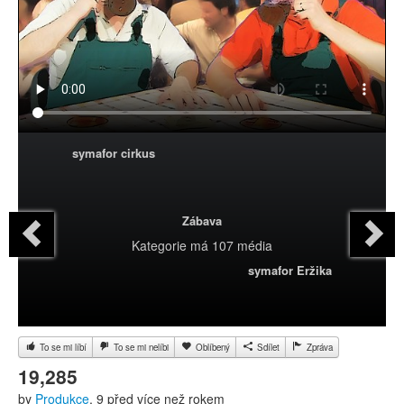
symafor cirkus
Zábava
Kategorie
má 107 média
symafor Eržika
To se mi líbí
To se mi nelíbi
Oblíbený
Sdílet
Zpráva
19,285
by
Produkce
, 9 před více než rokem