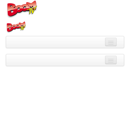
Videa
Kategorie
Pořady
Skupiny
Playlisty
Kanály