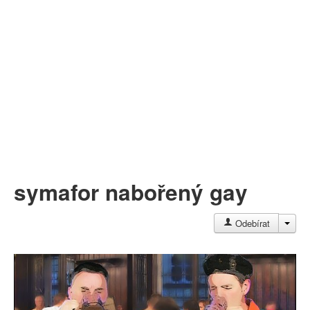
Můj profil
Nahrát video
Aktuality
symafor nabořený gay
JAC
Odebírat