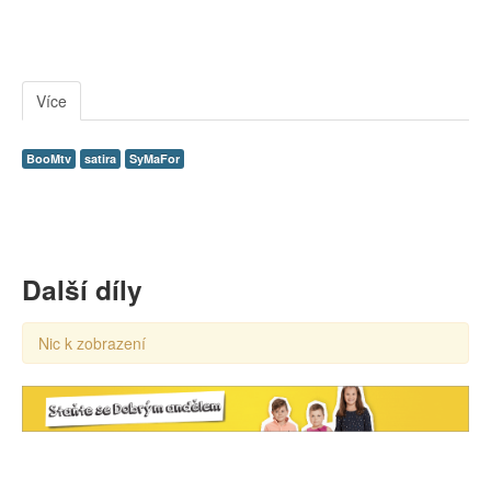
Více
BooMtv
satira
SyMaFor
Další díly
Nic k zobrazení