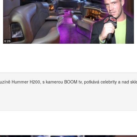
6:26
zíně Hummer H200, s kamerou BOOM tv, potkává celebrity a nad sklenk