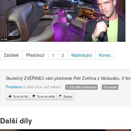
6:48
Začátek
Předchozí
1
2
Následující
Konec
Skutečný ZVĚŘINEC vám předvede Petr Zvěřina z Václaváku. V limu
Produkce
9 před více než rokem
1,125,690 zhlédnutí
19 média
To se mi líbí
To se mi nelíbi
Zpráva
Další díly