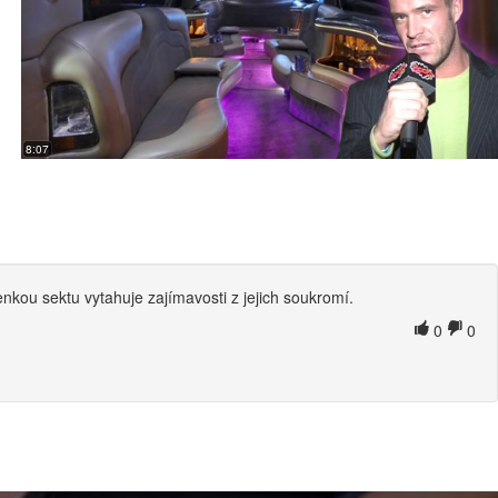
8:07
ou sektu vytahuje zajímavosti z jejich soukromí.
0
0