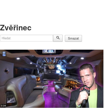
Zvěřinec
Hledat
Smazat
0:34