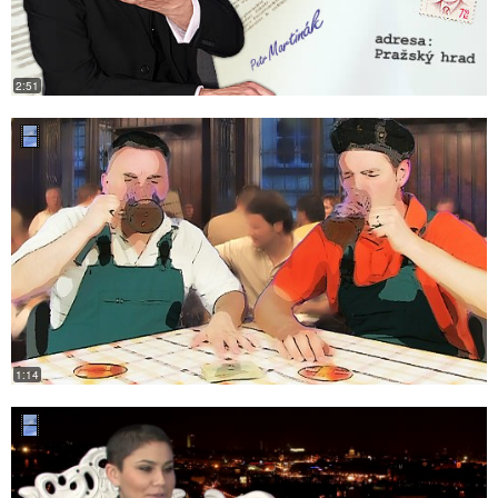
2:51
1:14