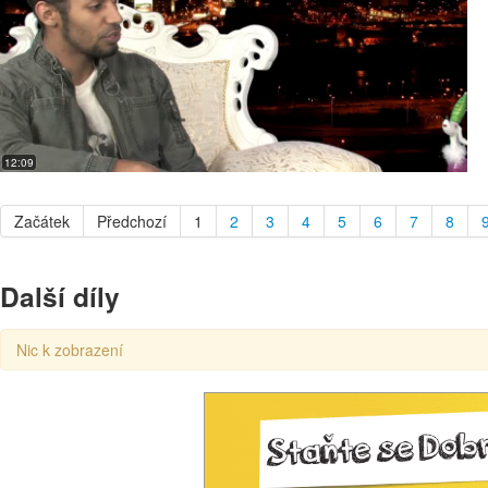
12:09
Začátek
Předchozí
1
2
3
4
5
6
7
8
Další díly
Nic k zobrazení