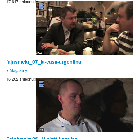
17,647 zhlédnutí
9:21
fajnsmekr_07_la-casa-argentina
v
Magazíny
16,202 zhlédnutí
7:48
Fajnšmekr 06 - U zlaté konvice