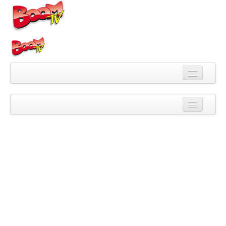
Videa
Kategorie
Pořady
Skupiny
Playlisty
Kanály