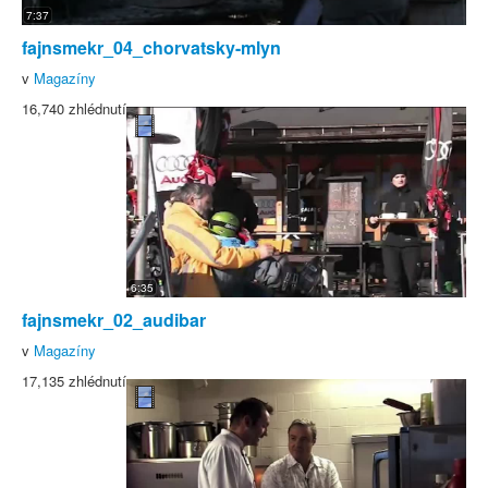
7:37
fajnsmekr_04_chorvatsky-mlyn
v
Magazíny
16,740 zhlédnutí
6:35
fajnsmekr_02_audibar
v
Magazíny
17,135 zhlédnutí