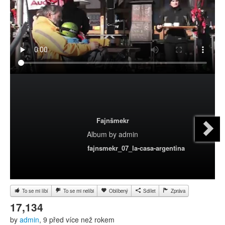
Fajnšmekr
Album
by
admin
fajnsmekr_07_la-casa-argentina
To se mi líbí
To se mi nelíbi
Oblíbený
Sdílet
Zpráva
17,134
by
admin
, 9 před více než rokem