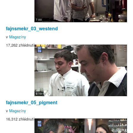
7:00
fajnsmekr_03_westend
v
Magazíny
17,262 zhlédnutí
9:19
fajnsmekr_05_pigment
v
Magazíny
16,312 zhlédnutí