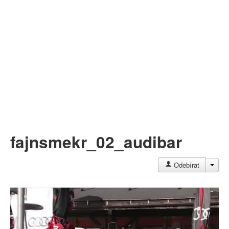
Můj profil
Nahrát video
Aktuality
fajnsmekr_02_audibar
JAC
Odebírat