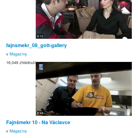
9:12
fajnsmekr_08_gott-gallery
v
Magazíny
16,049 zhlédnutí
8:48
Fajnšmekr 10 - Na Václavce
v
Magazíny