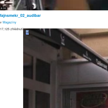
6:35
fajnsmekr_02_audibar
v
Magazíny
17,125 zhlédnutí