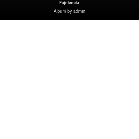
Fajnšmekr
Album
by
admin