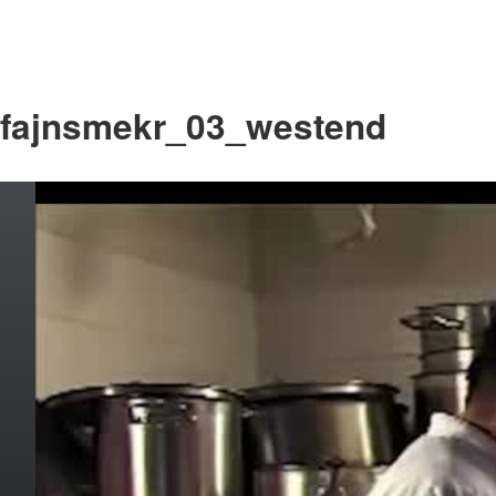
fajnsmekr_03_westend