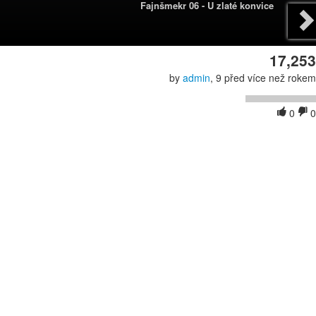
Fajnšmekr 06 - U zlaté konvice
17,253
by
admin
, 9 před více než rokem
0
0