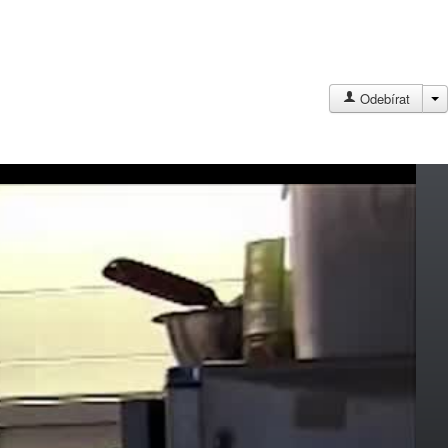
J
Odebírat