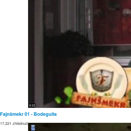
9:22
Fajnšmekr 01 - Bodeguita
17,221 zhlédnutí