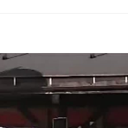
00:00
00:00
Use Up/Down Arrow keys to increase or decrease volume.