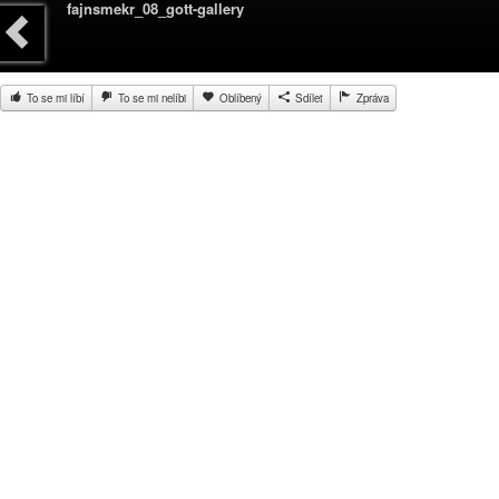
fajnsmekr_08_gott-gallery
To se mi líbí
To se mi nelíbi
Oblíbený
Sdílet
Zpráva