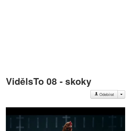
Můj profil
Nahrát video
Aktuality
VidělsTo 08 - skoky
JAC
Odebírat