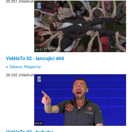
25,051 zhlédnutí
24:01
VidělsTo 02 - tancující děti
v
Zábava
,
Magazíny
26,032 zhlédnutí
24:01
VidělsTo 03 - bububu