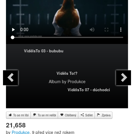
VidělsTo 03 - bububu
Viděls To!?
Album
by
Produkce
VidělsTo 07 - důchodci
To se mi líbí
To se mi nelíbi
Oblíbený
Sdílet
Zpráva
21,658
by
Produkce
, 9 před více než rokem