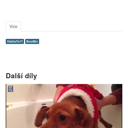
Více
VidělsTo?!
BooMtv
Další díly