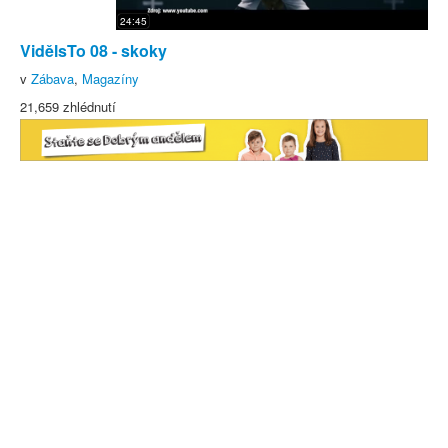
24:45
VidělsTo 08 - skoky
v
Zábava
,
Magazíny
21,659 zhlédnutí