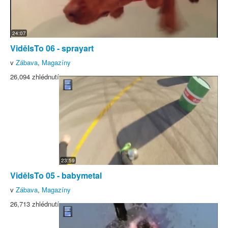
24:07
VidělsTo 06 - sprayart
v
Zábava
,
Magazíny
26,094 zhlédnutí
23:59
VidělsTo 05 - babymetal
v
Zábava
,
Magazíny
26,713 zhlédnutí