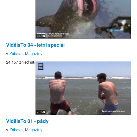
23:18
VidělsTo 04 - letní speciál
v
Zábava
,
Magazíny
24,157 zhlédnutí
25:58
VidělsTo 01 - pády
v
Zábava
,
Magazíny