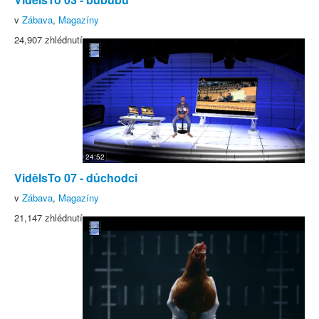
v
Zábava
,
Magazíny
24,907 zhlédnutí
24:52
VidělsTo 07 - důchodci
v
Zábava
,
Magazíny
21,147 zhlédnutí