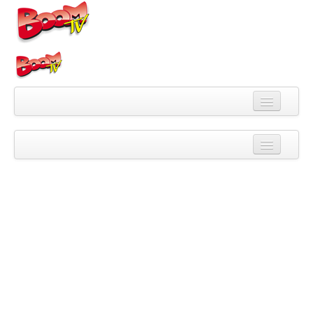
Videa
Kategorie
Pořady
Skupiny
Playlisty
Kanály